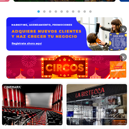
×
×
×