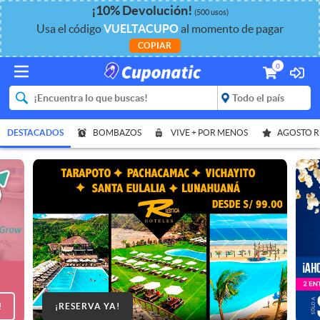
¡
10%
Devolución
!
(500 usos)
Usa el código
VUELTACUPO
al momento de pagar
COPIAR
0
DESTACADOS
BOMBAZOS
VIVE + POR MENOS
AGOSTO 
!
¡RESERVA YA!