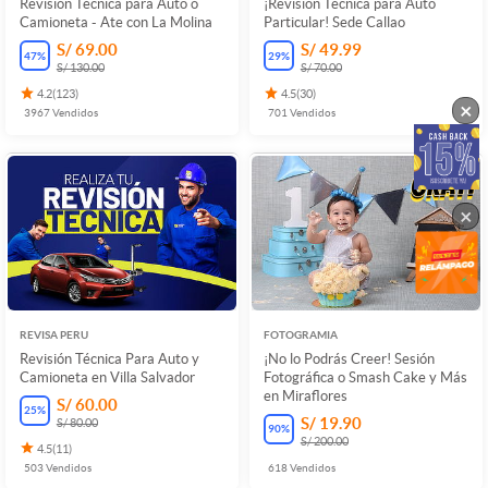
Revisión Técnica para Auto ó
¡Revisión Técnica para Auto
Camioneta - Ate con La Molina
Particular! Sede Callao
S/ 69.00
S/ 49.99
47
%
29
%
S/ 130.00
S/ 70.00
4.2
(
123
)
4.5
(
30
)
×
3967
Vendidos
701
Vendidos
×
REVISA PERU
FOTOGRAMIA
Revisión Técnica Para Auto y
¡No lo Podrás Creer! Sesión
Camioneta en Villa Salvador
Fotográfica o Smash Cake y Más
en Miraflores
S/ 60.00
25
%
S/ 19.90
S/ 80.00
90
%
S/ 200.00
4.5
(
11
)
503
Vendidos
618
Vendidos