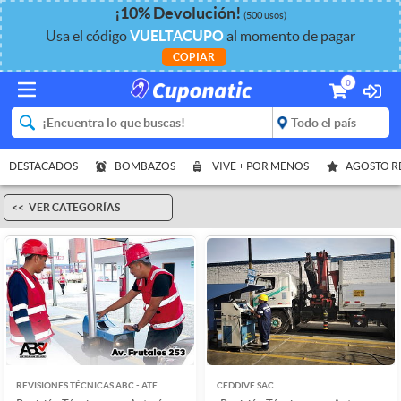
¡
10%
Devolución
!
(500 usos)
Usa el código
VUELTACUPO
al momento de pagar
COPIAR
0
DESTACADOS
BOMBAZOS
VIVE + POR MENOS
AGOSTO 
VER CATEGORÍAS
REVISIONES TÉCNICAS ABC - ATE
CEDDIVE SAC