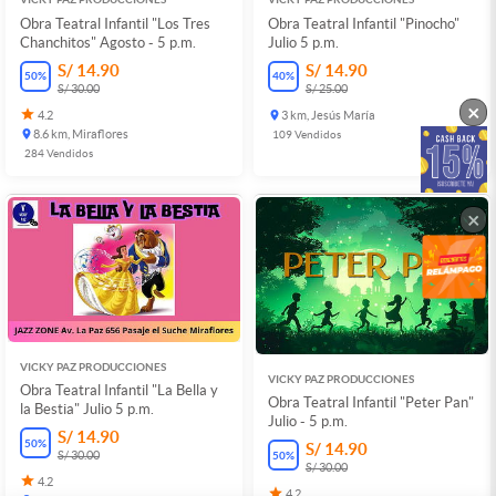
Obra Teatral Infantil "Los Tres
Obra Teatral Infantil "Pinocho"
Chanchitos" Agosto - 5 p.m.
Julio 5 p.m.
S/ 14.90
S/ 14.90
50
%
40
%
S/ 30.00
S/ 25.00
×
4.2
3 km, Jesús María
8.6 km, Miraflores
109
Vendidos
284
Vendidos
×
VICKY PAZ PRODUCCIONES
VICKY PAZ PRODUCCIONES
Obra Teatral Infantil "La Bella y
Obra Teatral Infantil "Peter Pan"
la Bestia" Julio 5 p.m.
Julio - 5 p.m.
S/ 14.90
50
%
S/ 14.90
50
%
S/ 30.00
S/ 30.00
4.2
4.2