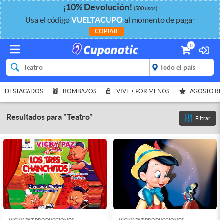
¡
10%
Devolución
!
(500 usos)
Usa el código
VUELTACUPO
al momento de pagar
COPIAR
0
DESTACADOS
BOMBAZOS
VIVE + POR MENOS
AGOSTO 
Resultados para
"
Teatro
"
Filtrar
VICKY PAZ PRODUCCIONES
VICKY PAZ PRODUCCIONES