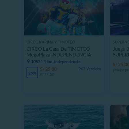
CIRCO KARINA Y TIMOTEO
SUPERN
CIRCO La Casa De TIMOTEO
Juega 3
MegaPlaza INDEPENDENCIA
SUPERN
Primav
10524.4 km, Independencia
S/ 25.0
S/ 25.00
267 Vendidos
¡Mejor pr
29%
S/ 35.00