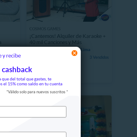
COSMOS GAMES
¡Cantemos! Alquiler de Karaoke +
a
40 mil Canciones y Más
10527.8 km, Cercado de Lima
 y recibe
S/ 279.00
 Vendidos
3 Vendidos
67%
S/ 850.00
 cashback
a que del total que gastes, te
s el 15% como saldo en tu cuenta
*
Válido solo para nuevos suscritos
*