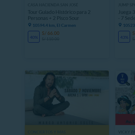
CASA HACIENDA SAN JOSÉ
JUMP SP
Tour Guiado Histórico para 2
Juega 3
Personas + 2 Pisco Sour
- 7 Sede
10594.4 km, El Carmen
10523.
S/ 66.00
S
40%
43%
S/ 110.00
S
CONCIERTOS Y MAS
VICKY P