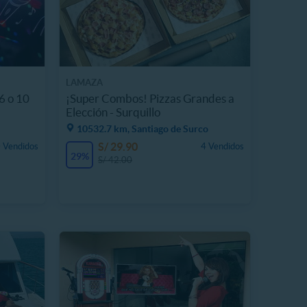
LAMAZA
6 o 10
¡Super Combos! Pizzas Grandes a
Elección - Surquillo
10532.7 km, Santiago de Surco
S/ 29.90
 Vendidos
4 Vendidos
29%
S/ 42.00