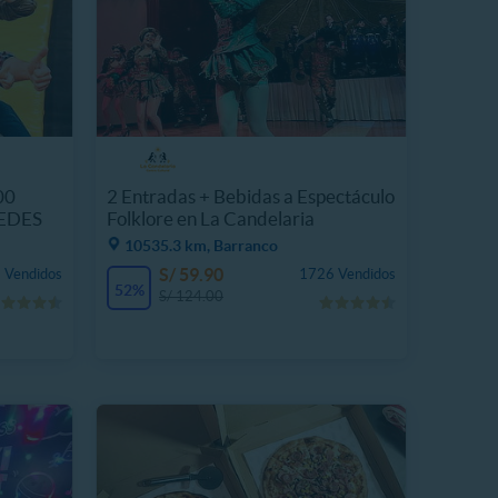
00
2 Entradas + Bebidas a Espectáculo
SEDES
Folklore en La Candelaria
10535.3 km, Barranco
S/ 59.90
 Vendidos
1726 Vendidos
52%
S/ 124.00