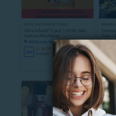
VICKY PAZ PRODUCCIONES
BAVARIA
Obra Infantil "Coco" | 29 de Julio -
Desayun
4 pm en Miraflores
Yate + 
10533.6 km, Miraflores
10537.
S/ 14.90
S
4 Vendidos
50%
34%
S/ 30.00
S