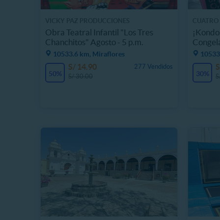
VICKY PAZ PRODUCCIONES
CUATRO 
Obra Teatral Infantil "Los Tres
¡Kondos
Chanchitos" Agosto - 5 p.m.
Congel
10533.6 km, Miraflores
10533
S/ 14.90
S
277 Vendidos
50%
30%
S/ 30.00
S