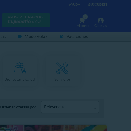
AYUDA
¡SUSCRÍBETE!
0
ANUNCIA TU NEGOCIO
Mi carro
Clientes
ias
Modo Relax
Vacaciones
Bienestar y salud
Servicios
Relevancia
Ordenar ofertas por