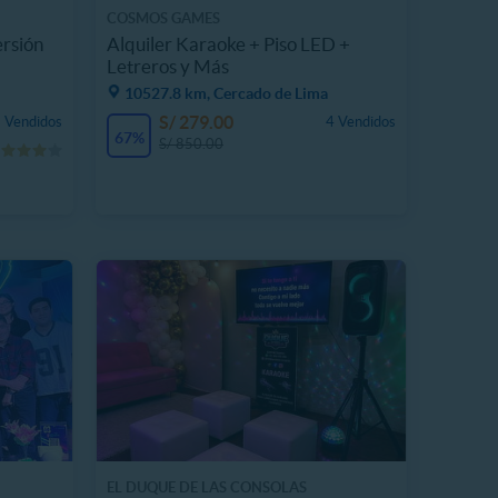
COSMOS GAMES
ersión
Alquiler Karaoke + Piso LED +
Letreros y Más
10527.8 km, Cercado de Lima
S/ 279.00
 Vendidos
4 Vendidos
67%
S/ 850.00
EL DUQUE DE LAS CONSOLAS