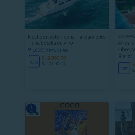
Noche en yate + cena + alojamiento
CUSIWAS
+ una botella de vino
Estimul
Libre, 
10535.9 km, Callao
8402 
S/ 2,000.00
95%
S/ 40,000.00
S
20%
S