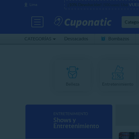
¡10% Devolución!
Usa
VUE
Lima
(500 usos)
Catego
Destacados
Bombazos
CATEGORÍAS
Cerca de mí
Belleza
Entretenimiento
ENTRETENIMIENTO
Shows y
Entretenimiento