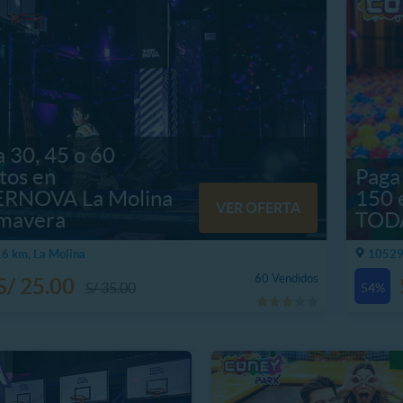
 30, 45 o 60
tos en
Paga
RNOVA La Molina
150 
VER OFERTA
imavera
TOD
6 km, La Molina
10529
60 Vendidos
S/ 25.00
S/ 35.00
54%