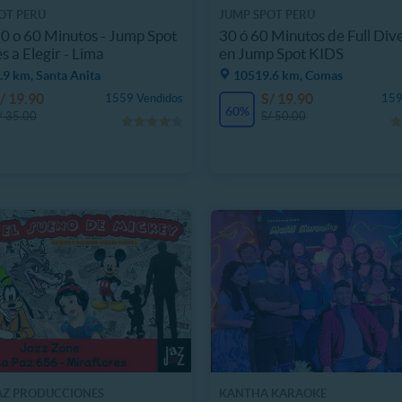
OT PERÚ
JUMP SPOT PERÚ
0 o 60 Minutos - Jump Spot
30 ó 60 Minutos de Full Div
s a Elegir - Lima
en Jump Spot KIDS
9 km, Santa Anita
10519.6 km, Comas
/ 19.90
S/ 19.90
1559 Vendidos
159
60%
/ 35.00
S/ 50.00
AZ PRODUCCIONES
KANTHA KARAOKE