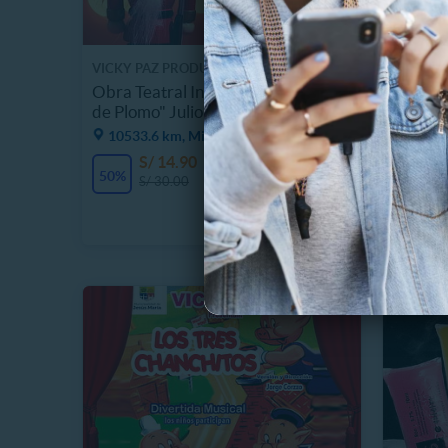
VICKY PAZ PRODUCCIONES
CIRCO DE
Obra Teatral Infantil "El Soldadito
Entrada
de Plomo" Julio - 4 p.m.
Dom - J
10533.6 km, Miraflores
10520
S/ 14.90
S
58 Vendidos
50%
58%
S/ 30.00
S