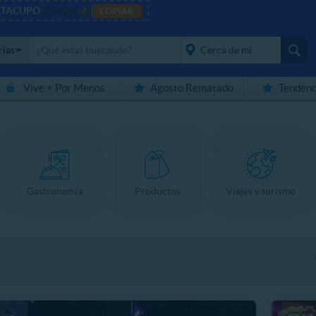
LTACUPO
al pagar
?
COPIAR
rías
Vive + Por Menos
Agosto Rematado
Tendenc
placeholder="Todo el
país">
Gastronomía
Productos
Viajes y turismo