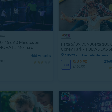
OVA
0, 45 o 60 Minutos en
Paga S/ 39.90 y Juega 100.
OVA La Molina o
Coney Park - TODAS LAS 
era
10529 km, Cercado de Lima
0
1466 Vendidos
ecio!
S/ 39.90
2368
33%
S/ 60.00