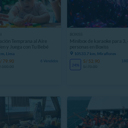
I
BOXISS
ación Temprana al Aire
Minibox de karaoke para 3, 
Ven y Juega con Tu Bebé
personas en Boxiss
km, Lima
10533.7 km, Miraflores
/ 79.90
S/ 52.90
6 Vendidos
180
24%
/ 100.00
S/ 70.00