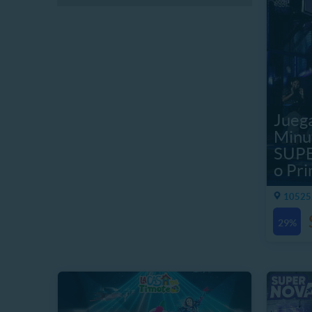
Juega
Minu
SUPE
o Pr
10525.
29%