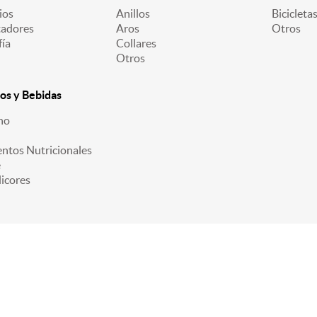
ios
Anillos
Bicicleta
adores
Aros
Otros
fía
Collares
Otros
os y Bebidas
no
ntos Nutricionales
é
licores