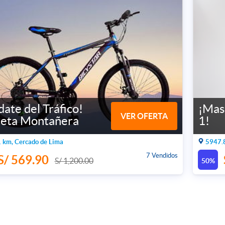
date del Tráfico!
¡Mas
VER OFERTA
cleta Montañera
1!
 km, Cercado de Lima
5947.8
7 Vendidos
S/ 569.90
S/ 1,200.00
50%