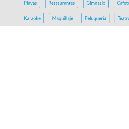
Playas
Restaurantes
Gimnasio
Cafet
Karaoke
Maquillaje
Peluquería
Teatr
teatro para niños
buffet mandarin
curacio
carillas dentales
jacuzzi
CIRCOS
almu
Marcas destacadas
Chuck E Cheese´s
Coney park
Cinemark
EL MEXICANO
Cineplanet
Extreme Plaza