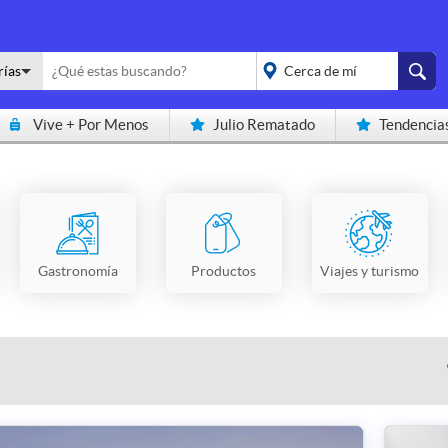
rías
Vive + Por Menos
Julio Rematado
Tendencia
placeholder="Todo el
país">
Gastronomía
Productos
Viajes y turismo