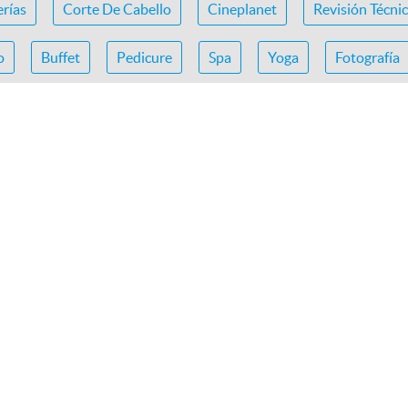
erías
Corte De Cabello
Cineplanet
Revisión Técni
o
Buffet
Pedicure
Spa
Yoga
Fotografía
n dental
ofertop
teatro para niños
circo
uñas 
erzo buffet
diseño de sonrisa
masaje san miguel
Golden Mar Hotel
La candelaria
Rest
HAPPYLAND
La puntita
RO
La Bistecca
Rancho Aventura Park
Rus