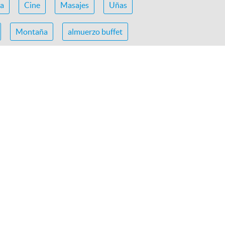
ca
Cine
Masajes
Uñas
Montaña
almuerzo buffet
acrílicas
examen medico para brevete
aurante el Salto del Fraile
star peru
DIZIO
SUPERNOVA
tica Pachacamac
+Más marcas