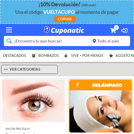
¡
10%
Devolución
!
(500 usos)
Usa el código
VUELTACUPO
al momento de pagar
COPIAR
0
DESTACADOS
BOMBAZOS
VIVE + POR MENOS
AGOSTO 
VER CATEGORÍAS
SALÓN SPA ZULLY