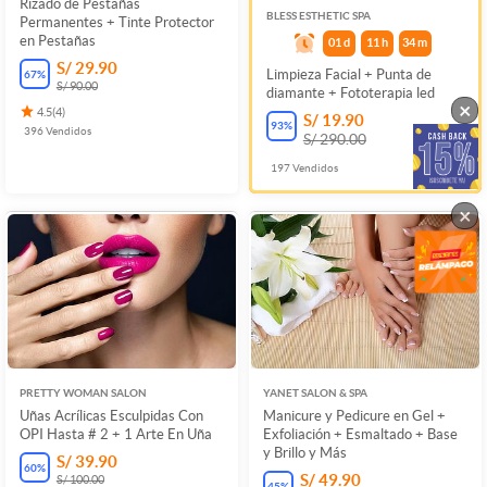
Rizado de Pestañas
BLESS ESTHETIC SPA
Permanentes + Tinte Protector
en Pestañas
01
d
11
h
34
m
S/ 29.90
Limpieza Facial + Punta de
67
%
S/ 90.00
diamante + Fototerapia led
×
4.5
(
4
)
S/ 19.90
93
%
396
Vendidos
S/ 290.00
197
Vendidos
×
PRETTY WOMAN SALON
YANET SALON & SPA
Uñas Acrílicas Esculpidas Con
Manicure y Pedicure en Gel +
OPI Hasta # 2 + 1 Arte En Uña
Exfoliación + Esmaltado + Base
y Brillo y Más
S/ 39.90
60
%
S/ 49.90
S/ 100.00
45
%