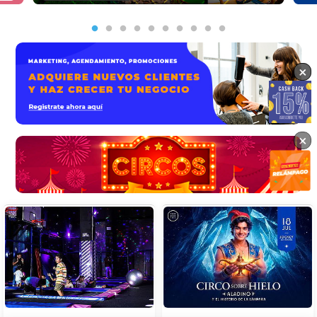
×
×
×