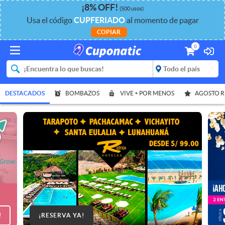
¡
8%
OFF
!
(500 usos)
Usa el código
CUPFERIADO
al momento de pagar
COPIAR
0
DESTACADOS
BOMBAZOS
VIVE + POR MENOS
AGOSTO 
!
¡RESERVA YA!