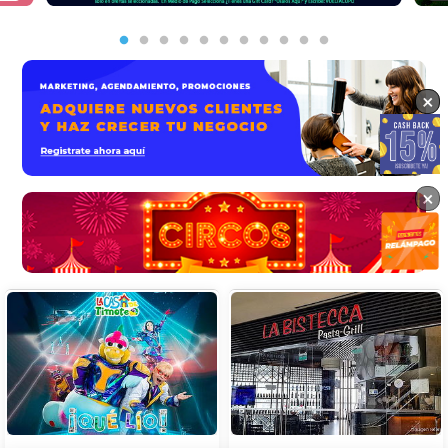
×
×
×