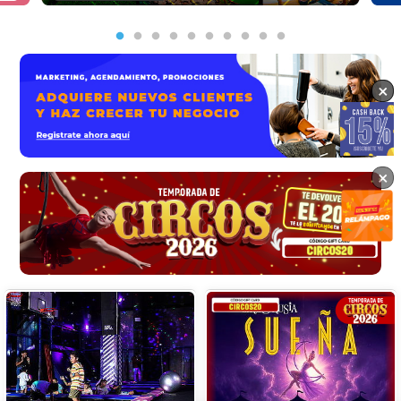
×
×
×