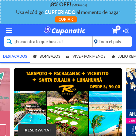
¡
8%
OFF
!
(500 usos)
Usa el código
CUPFERIADO
al momento de pagar
COPIAR
0
DESTACADOS
BOMBAZOS
VIVE + POR MENOS
JULIO RE
!
¡RESERVA YA!