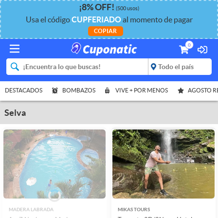
¡
8%
OFF
!
(500 usos)
Usa el código
CUPFERIADO
al momento de pagar
COPIAR
0
DESTACADOS
BOMBAZOS
VIVE + POR MENOS
AGOSTO 
Selva
MADERA LABRADA
MIKAS TOURS