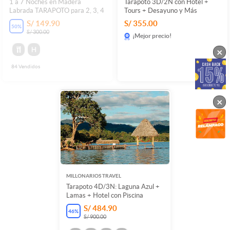
1 a 7 Noches en Madera
Tarapoto 3D/2N con Hotel +
Labrada TARAPOTO para 2, 3, 4
Tours + Desayuno y Más
S/ 149.90
S/ 355.00
50
%
S/ 300.00
¡Mejor precio!
×
84
Vendidos
×
MILLONARIOS TRAVEL
Tarapoto 4D/3N: Laguna Azul +
Lamas + Hotel con Piscina
S/ 484.90
46
%
S/ 900.00