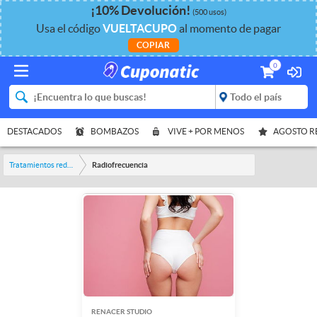
¡
10%
Devolución
!
(500 usos)
Usa el código
VUELTACUPO
al momento de pagar
COPIAR
0
DESTACADOS
BOMBAZOS
VIVE + POR MENOS
AGOSTO 
Tratamientos reductores
Radiofrecuencia
RENACER STUDIO