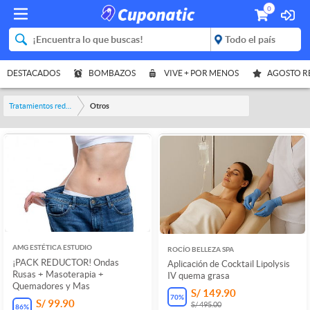
0
DESTACADOS
BOMBAZOS
VIVE + POR MENOS
AGOSTO 
Tratamientos reductores
Otros
AMG ESTÉTICA ESTUDIO
ROCÍO BELLEZA SPA
¡PACK REDUCTOR! Ondas
Aplicación de Cocktail Lipolysis
Rusas + Masoterapia +
IV quema grasa
Quemadores y Mas
S/ 149.90
70
%
S/ 99.90
S/ 495.00
86
%