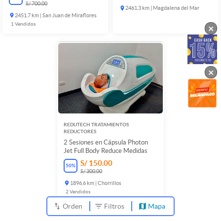
S/ 700.00
2461.3 km | Magdalena del Mar
2451.7 km | San Juan de Miraflores
1
Vendidos
×
×
REDUTECH TRATAMIENTOS
REDUCTORES
2 Sesiones en Cápsula Photon
Jet Full Body Reduce Medidas
S/ 150.00
50
%
S/ 300.00
1896.6 km | Chorrillos
2
Vendidos
Orden
Filtros
Mapa