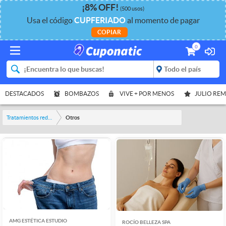
¡
8%
OFF
!
(500 usos)
Usa el código
CUPFERIADO
al momento de pagar
COPIAR
0
DESTACADOS
BOMBAZOS
VIVE + POR MENOS
JULIO RE
Tratamientos reductores
Otros
AMG ESTÉTICA ESTUDIO
ROCÍO BELLEZA SPA