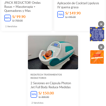
¡PACK REDUCTOR! Ondas
Aplicación de Cocktail Lipolysis
Rusas + Masoterapia +
IV quema grasa
Quemadores y Mas
S/ 149.90
70
%
S/ 99.90
S/ 495.00
86
%
S/ 700.00
×
1
Vendidos
×
REDUTECH TRATAMIENTOS
REDUCTORES
2 Sesiones en Cápsula Photon
Jet Full Body Reduce Medidas
S/ 150.00
50
%
S/ 300.00
2
Vendidos