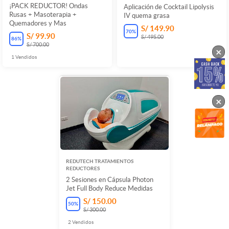
¡PACK REDUCTOR! Ondas
Aplicación de Cocktail Lipolysis
Rusas + Masoterapia +
IV quema grasa
Quemadores y Mas
S/ 149.90
70
%
S/ 99.90
S/ 495.00
86
%
S/ 700.00
×
1
Vendidos
×
REDUTECH TRATAMIENTOS
REDUCTORES
2 Sesiones en Cápsula Photon
Jet Full Body Reduce Medidas
S/ 150.00
50
%
S/ 300.00
2
Vendidos