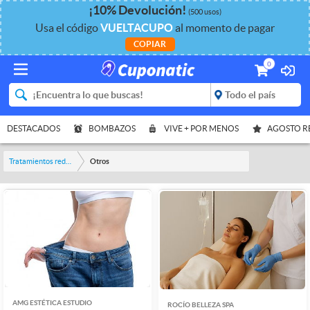
¡
10%
Devolución
!
(500 usos)
Usa el código
VUELTACUPO
al momento de pagar
COPIAR
0
DESTACADOS
BOMBAZOS
VIVE + POR MENOS
AGOSTO 
Tratamientos reductores
Otros
AMG ESTÉTICA ESTUDIO
ROCÍO BELLEZA SPA