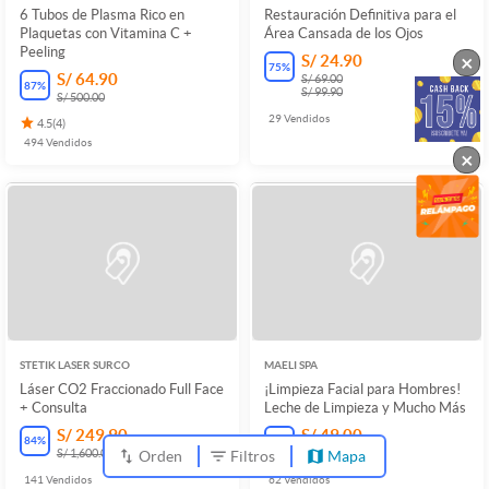
6 Tubos de Plasma Rico en
Restauración Definitiva para el
Plaquetas con Vitamina C +
Área Cansada de los Ojos
Peeling
×
S/ 24.90
75
%
S/ 64.90
S/ 69.00
87
%
S/ 99.90
S/ 500.00
29
Vendidos
4.5
(
4
)
494
Vendidos
×
STETIK LASER SURCO
MAELI SPA
Láser CO2 Fraccionado Full Face
¡Limpieza Facial para Hombres!
+ Consulta
Leche de Limpieza y Mucho Más
S/ 249.90
S/ 49.00
84
%
69
%
S/ 1,600.00
S/ 160.00
Orden
Filtros
Mapa
141
Vendidos
62
Vendidos