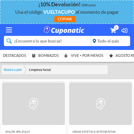
¡
10%
Devolución
!
(500 usos)
Usa el código
VUELTACUPO
al momento de pagar
COPIAR
0
DESTACADOS
BOMBAZOS
VIVE + POR MENOS
AGOSTO 
Rostro y piel
Limpieza facial
SALÓN SPA ZULLY
URMA ESTETICA INTEGRATIVA