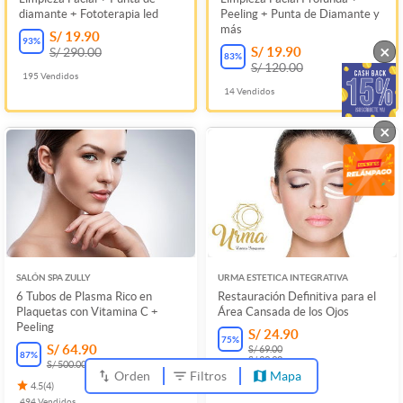
diamante + Fototerapia led
Peeling + Punta de Diamante y
más
S/ 19.90
93
%
×
S/ 19.90
S/ 290.00
83
%
S/ 120.00
195
Vendidos
14
Vendidos
×
SALÓN SPA ZULLY
URMA ESTETICA INTEGRATIVA
6 Tubos de Plasma Rico en
Restauración Definitiva para el
Plaquetas con Vitamina C +
Área Cansada de los Ojos
Peeling
S/ 24.90
75
%
S/ 64.90
S/ 69.00
87
%
S/ 99.90
S/ 500.00
Orden
Filtros
Mapa
29
Vendidos
4.5
(
4
)
494
Vendidos