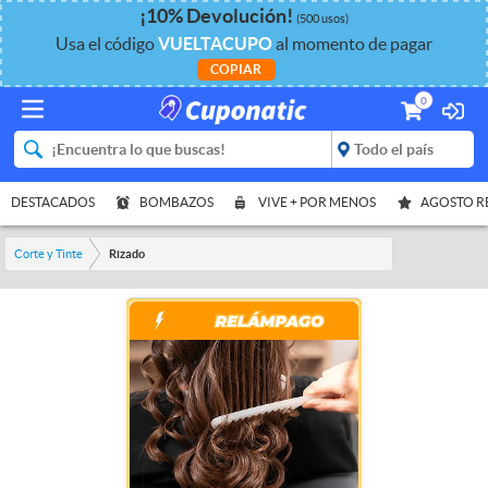
¡
10%
Devolución
!
(500 usos)
Usa el código
VUELTACUPO
al momento de pagar
COPIAR
0
DESTACADOS
BOMBAZOS
VIVE + POR MENOS
AGOSTO 
Corte y Tinte
Rizado