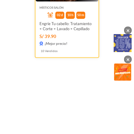
MÍSTICOS SALÓN
02
d
10
h
50
m
Engríe Tu cabello: Tratamiento
+ Corte + Lavado + Cepillado
×
S/ 39.90
¡Mejor precio!
10
Vendidos
×