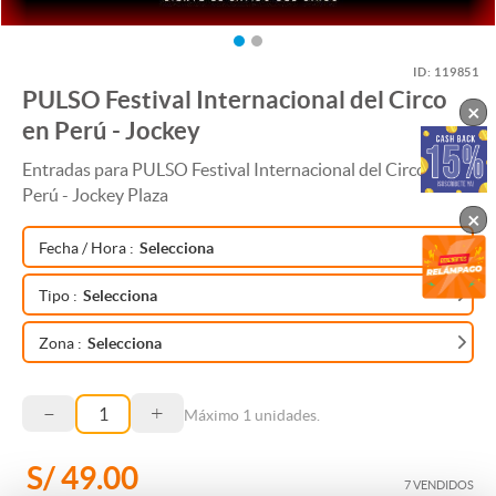
ID:
119851
PULSO Festival Internacional del Circo
×
en Perú - Jockey
Entradas para PULSO Festival Internacional del Circo en
Perú - Jockey Plaza
×
Fecha / Hora
:
Selecciona
Tipo
:
Selecciona
Zona
:
Selecciona
–
+
Máximo
1
unidades.
S/ 49.00
7 VENDIDOS