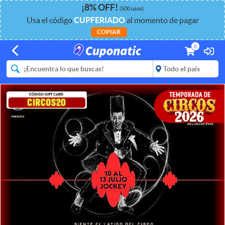
¡
8%
OFF
!
(500 usos)
Usa el código
CUPFERIADO
al momento de pagar
COPIAR
0