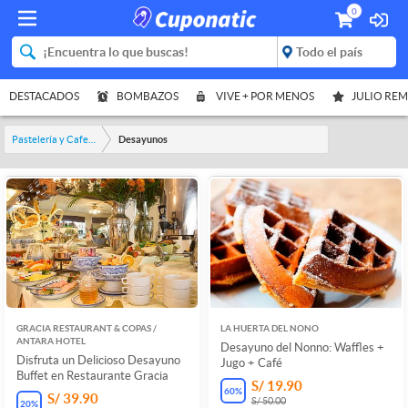
0
DESTACADOS
BOMBAZOS
VIVE + POR MENOS
JULIO RE
Pastelería y Cafetería
Desayunos
GRACIA RESTAURANT & COPAS /
LA HUERTA DEL NONO
ANTARA HOTEL
Desayuno del Nonno: Waffles +
Disfruta un Delicioso Desayuno
Jugo + Café
Buffet en Restaurante Gracia
S/ 19.90
60
%
S/ 39.90
S/ 50.00
20
%