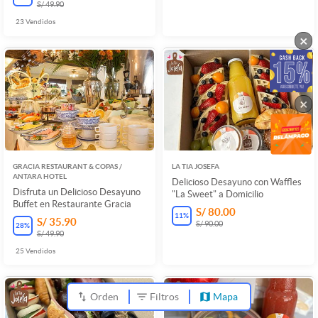
S/ 49.90
23
Vendidos
×
×
GRACIA RESTAURANT & COPAS /
LA TIA JOSEFA
ANTARA HOTEL
Delicioso Desayuno con Waffles
Disfruta un Delicioso Desayuno
"La Sweet" a Domicilio
Buffet en Restaurante Gracia
S/ 80.00
11
%
S/ 35.90
S/ 90.00
28
%
S/ 49.90
25
Vendidos
Orden
Filtros
Mapa