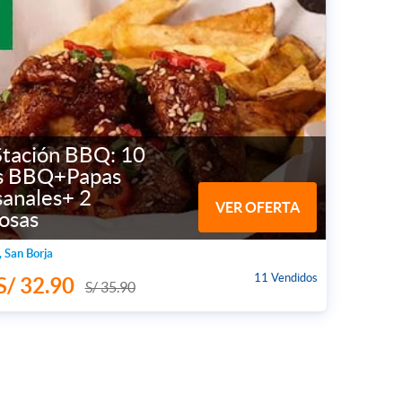
Stación BBQ: 10
as BBQ+Papas
sanales+ 2
VER OFERTA
osas
, San Borja
11 Vendidos
S/ 32.90
S/ 35.90