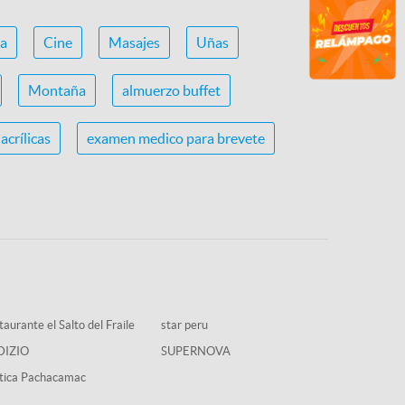
ca
Cine
Masajes
Uñas
Montaña
almuerzo buffet
acrílicas
examen medico para brevete
aurante el Salto del Fraile
star peru
DIZIO
SUPERNOVA
tica Pachacamac