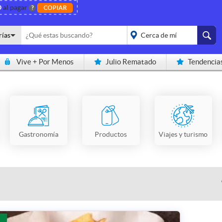
O
al pagar
?
COPIAR
rías
Vive + Por Menos
Julio Rematado
Tendencia
placeholder="Todo el
país">
Gastronomía
Productos
Viajes y turismo