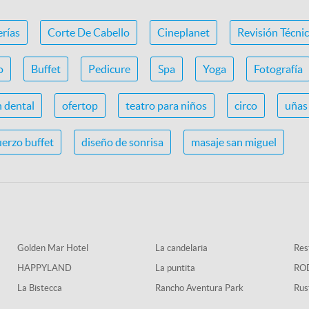
erías
Corte De Cabello
Cineplanet
Revisión Técni
o
Buffet
Pedicure
Spa
Yoga
Fotografía
n dental
ofertop
teatro para niños
circo
uñas 
erzo buffet
diseño de sonrisa
masaje san miguel
Golden Mar Hotel
La candelaria
Rest
HAPPYLAND
La puntita
RO
La Bistecca
Rancho Aventura Park
Rus