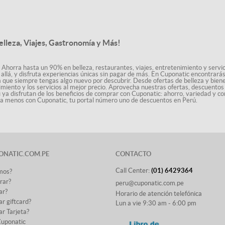
elleza, Viajes, Gastronomía y Más!
 Ahorra hasta un 90% en belleza, restaurantes, viajes, entretenimiento y servici
allá, y disfruta experiencias únicas sin pagar de más. En Cuponatic encontrar
a que siempre tengas algo nuevo por descubrir. Desde ofertas de belleza y biene
nimiento y los servicios al mejor precio. Aprovecha nuestras ofertas, descuento
ú ya disfrutan de los beneficios de comprar con Cuponatic: ahorro, variedad y co
sta menos con Cuponatic, tu portal número uno de descuentos en Perú.
ONATIC.COM.PE
CONTACTO
Call Center:
(01) 6429364
mos?
rar?
peru@cuponatic.com.pe
ar?
Horario de atención telefónica
r giftcard?
Lun a vie 9:30 am - 6:00 pm
r Tarjeta?
Cuponatic