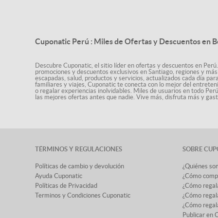
Cuponatic Perú : Miles de Ofertas y Descuentos en B
Descubre Cuponatic, el sitio líder en ofertas y descuentos en Perú.
promociones y descuentos exclusivos en Santiago, regiones y más 
escapadas, salud, productos y servicios, actualizados cada día par
familiares y viajes, Cuponatic te conecta con lo mejor del entrete
o regalar experiencias inolvidables. Miles de usuarios en todo Per
las mejores ofertas antes que nadie. Vive más, disfruta más y ga
TÉRMINOS Y REGULACIONES
SOBRE CUP
Políticas de cambio y devolución
¿Quiénes so
Ayuda Cuponatic
¿Cómo comp
Políticas de Privacidad
¿Cómo regal
Terminos y Condiciones Cuponatic
¿Cómo regala
¿Cómo regala
Publicar en 