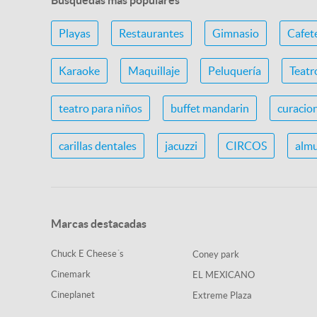
Búsquedas más populares
Playas
Restaurantes
Gimnasio
Cafet
Karaoke
Maquillaje
Peluquería
Teatr
teatro para niños
buffet mandarin
curacio
carillas dentales
jacuzzi
CIRCOS
almu
Marcas destacadas
Chuck E Cheese´s
Coney park
Cinemark
EL MEXICANO
Cineplanet
Extreme Plaza