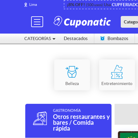
¡8% OFF!
Usa
CUPFERIAD
Lima
(500 usos)
Catego
Destacados
Bombazos
CATEGORÍAS
Cerca de mí
Belleza
Entretenimiento
GASTRONOMÍA
Otros restaurantes y
bares / Comida
rápida