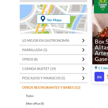
Ver Mapa
Box 
LO MEJOR EN GASTRONOMÍA
Alit
PARRILLADA (5)
Arte
Gase
OTROS (8)
1.1 km
COMIDA BUFFET (19)
8%
PESCADOS Y MARISCOS (5)
OTROS RESTAURANTES Y BARES (52)
Todos
After office (8)