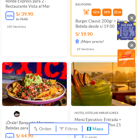
Ronda Express para 2 -
BIG POPPA
Restaurante Vista al Mar
02
d
14
h
25
m
S/ 39.90
50
%
×
S/ 79.90
Burger Classic 200gr + Papas +
Bebida desde s/.19.00
100
Vendidos
S/ 19.90
¡Mejor precio!
×
69
Vendidos
HOTEL ESTELAR MIRAFLORES
Menú Ejecutivo: Entrada +
¡Órale! Banquete Mexicano +
Fondo + Bebida en Piso 21
Bebidas para 02 en El Mexicano
Orden
Filtros
Mapa
S/ 49.90
29
%
S/ 64.90
24
%
S/ 69.90