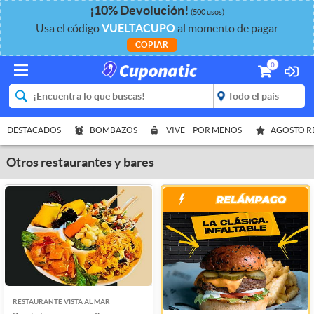
¡
10%
Devolución
!
(500 usos)
Usa el código
VUELTACUPO
al momento de pagar
COPIAR
0
DESTACADOS
BOMBAZOS
VIVE + POR MENOS
AGOSTO 
Otros restaurantes y bares
RESTAURANTE VISTA AL MAR