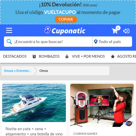
¡
10%
Devolución
!
(500 usos)
Usa el código
VUELTACUPO
al momento de pagar
COPIAR
0
DESTACADOS
BOMBAZOS
VIVE + POR MENOS
AGOSTO 
Shows y Entretenimiento
Otros
Noche en yate + cena +
COSMOS GAMES
alojamiento + una botella de vino