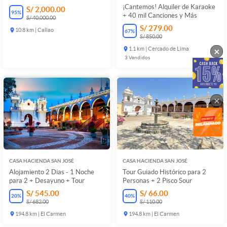
¡Cantemos! Alquiler de Karaoke
S/ 2,000.00
95
%
+ 40 mil Canciones y Más
S/ 40,000.00
S/ 279.00
10.8 km | Callao
67
%
S/ 850.00
×
1.1 km | Cercado de Lima
3
Vendidos
×
CASA HACIENDA SAN JOSÉ
CASA HACIENDA SAN JOSÉ
Alojamiento 2 Dias - 1 Noche
Tour Guiado Histórico para 2
para 2 + Desayuno + Tour
Personas + 2 Pisco Sour
S/ 545.00
S/ 66.00
20
%
40
%
S/ 682.00
S/ 110.00
194.8 km | El Carmen
194.8 km | El Carmen