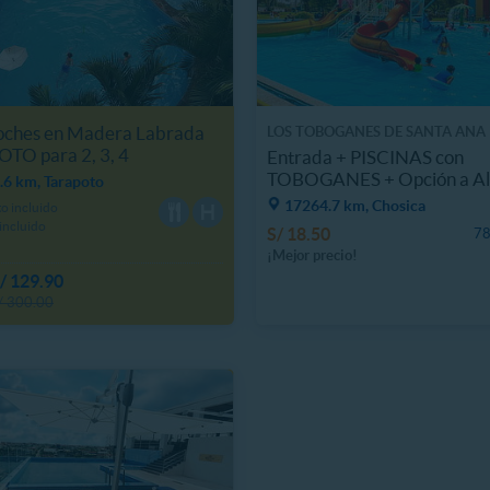
Noches en Madera Labrada
LOS TOBOGANES DE SANTA ANA
TO para 2, 3, 4
Entrada + PISCINAS con
TOBOGANES + Opción a A
.6 km, Tarapoto
y Más
17264.7 km, Chosica
o incluido
incluido
S/ 18.50
78
¡Mejor precio!
/ 129.90
/ 300.00