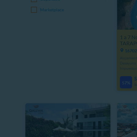
Marketplace
1 a 7 
TARAPO
16702
Alojamient
Desayuno 
Impuestos
S
57%
S