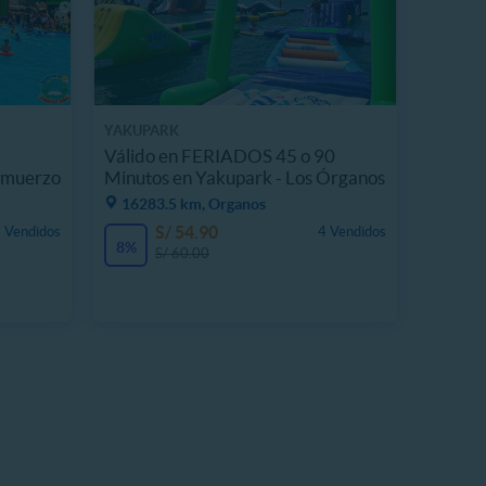
YAKUPARK
Válido en FERIADOS 45 o 90
lmuerzo
Minutos en Yakupark - Los Órganos
16283.5 km, Organos
S/ 54.90
 Vendidos
4 Vendidos
8%
S/ 60.00