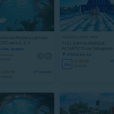
Noches en Madera Labrada
AQUATICA POOL PARK
TO para 2, 3, 4
FULL DAY en PARQUE
ACUÁTICO con Toboganes e
.6 km, Tarapoto
17524.8 km, Ica
o incluido
incluido
S/ 34.90
42
30%
S/ 49.90
/ 149.90
84 Vendidos
/ 300.00