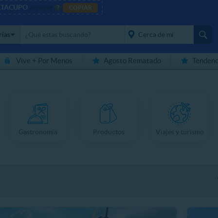
LTACUPO
al pagar
?
COPIAR
rías
Vive + Por Menos
Agosto Rematado
Tendenc
placeholder="Todo el
país">
Gastronomía
Productos
Viajes y turismo