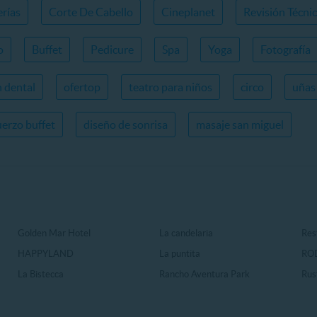
erías
Corte De Cabello
Cineplanet
Revisión Técni
o
Buffet
Pedicure
Spa
Yoga
Fotografía
n dental
ofertop
teatro para niños
circo
uñas 
erzo buffet
diseño de sonrisa
masaje san miguel
Golden Mar Hotel
La candelaria
Rest
HAPPYLAND
La puntita
RO
La Bistecca
Rancho Aventura Park
Rus