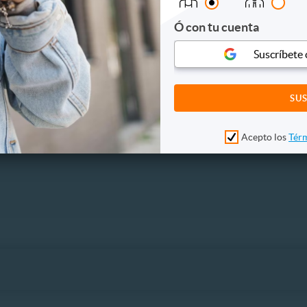
Ó con tu cuenta
 Entretenimiento
Piscinas
Cine
Suscríbete
 y bebidas
es
es
s y conciertos
Acepto los
Térm