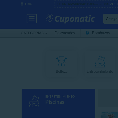
¡10% Devolución!
Usa
VUE
Lima
(500 usos)
Catego
Destacados
Bombazos
CATEGORÍAS
Cerca de mí
Belleza
Entretenimiento
ENTRETENIMIENTO
Piscinas