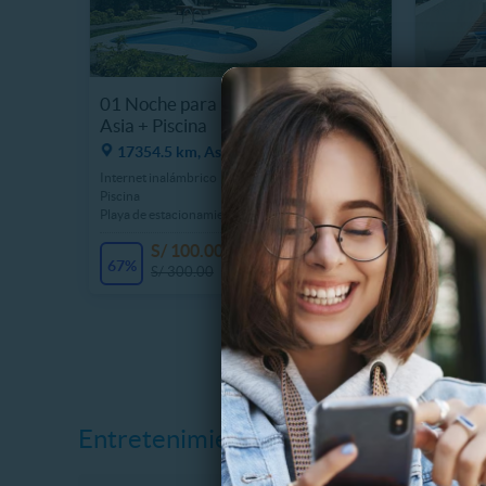
01 Noche para 2 en Hotel Qallwa
1 Noche
Asia + Piscina
Pucallp
17354.5 km, Asia
16960
Internet inalámbrico
Alojamien
Piscina
Alojamient
Playa de estacionamiento
Aire acon
S/ 100.00
S
1 Vendidos
67%
32%
S/ 300.00
S
Entretenimiento