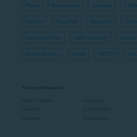
Playas
Restaurantes
Gimnasio
Cafet
Karaoke
Maquillaje
Peluquería
Teatr
teatro para niños
buffet mandarin
curacio
carillas dentales
jacuzzi
CIRCOS
almu
Marcas destacadas
Chuck E Cheese´s
Coney park
Cinemark
EL MEXICANO
Cineplanet
Extreme Plaza