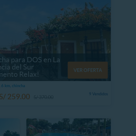
cha para DOS en La
cia del Sur
VER OFERTA
ento Relax!
6 km, chincha
9 Vendidos
S/ 259.00
S/ 370.00