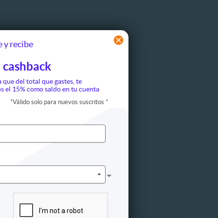
 y recibe
 cashback
a que del total que gastes, te
s el 15% como saldo en tu cuenta
*
Válido solo para nuevos suscritos
*