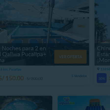
 Noches para 2 en
Chin
l Qallwa Pucallpa+
Estan
VER OFERTA
na
¡Mom
6 km, Pucallpa
17896.
5 Vendidos
S/ 150.00
S/ 200.00
30%