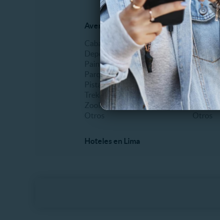
Aventura y Diversión
Shows y
Cabalgatas
Comidas
Deportes extremos
Fiestas
Paintball
Humor
Parques de entretenimiento
Infantil
Pistas de Patinaje
Musical
Trekking
Recitale
Zoológicos
Teatro
Otros
Otros
Hoteles en Lima