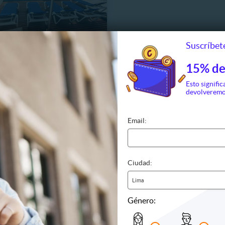
Suscríbete
 para 2 en Hotel Qallwa de
a + Piscina
15% de
.6 km, Pucallpa
to
Esto signific
o incluido
devolveremo
dicionado
/ 135.00
Email:
/ 200.00
Ciudad:
Lima
Género: