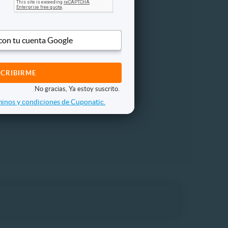
Otros
 con tu cuenta Google
No gracias, Ya estoy suscrito.
inos y condiciones de Cuponatic.