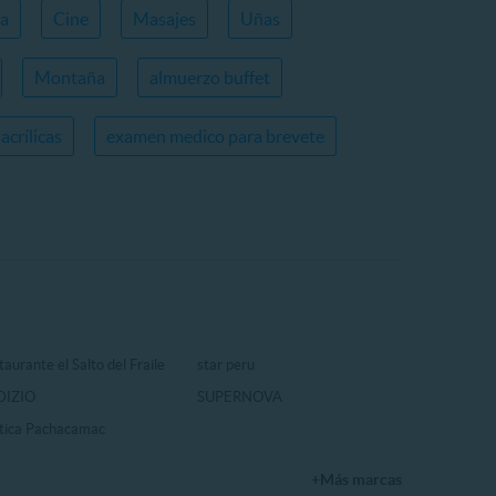
ca
Cine
Masajes
Uñas
Montaña
almuerzo buffet
acrílicas
examen medico para brevete
aurante el Salto del Fraile
star peru
DIZIO
SUPERNOVA
tica Pachacamac
+Más marcas