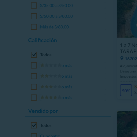
S/35.00 a S/50.00
S/50.00 a S/80.00
Más de S/80.00
Calificación
1 a 7 
TARAPO
Todos
16702
o más
Alojamient
Desayuno 
o más
Impuestos
S
o más
50%
S
o más
Vendido por
Todos
Cuponatic