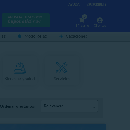
AYUDA
¡SUSCRÍBETE!
0
ANUNCIA TU NEGOCIO
Mi carro
Clientes
ias
Modo Relax
Vacaciones
Bienestar y salud
Servicios
Relevancia
Ordenar ofertas por