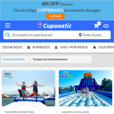
¡
8%
OFF
!
(500 usos)
Usa el código
CUPFERIADO
al momento de pagar
COPIAR
0
DESTACADOS
BOMBAZOS
VIVE + POR MENOS
JULIO RE
Aventura y Diversión
Parques de entretenimiento
YAKUPARK ADVENTURE
AQUATICA POOL PARK