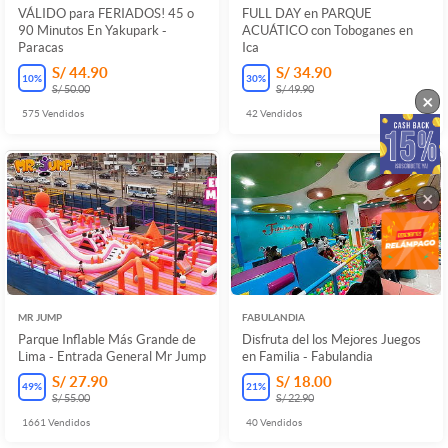
VÁLIDO para FERIADOS! 45 o
FULL DAY en PARQUE
90 Minutos En Yakupark -
ACUÁTICO con Toboganes en
Paracas
Ica
S/ 44.90
S/ 34.90
10
%
30
%
S/ 50.00
S/ 49.90
×
575
Vendidos
42
Vendidos
×
MR JUMP
FABULANDIA
Parque Inflable Más Grande de
Disfruta del los Mejores Juegos
Lima - Entrada General Mr Jump
en Familia - Fabulandia
S/ 27.90
S/ 18.00
49
%
21
%
S/ 55.00
S/ 22.90
1661
Vendidos
40
Vendidos