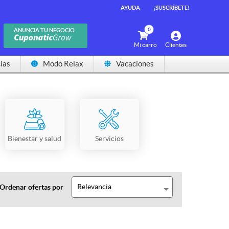
AYUDA
¡SUSCRÍBETE!
0
ANUNCIA TU NEGOCIO
Mi carro
Clientes
ias
Modo Relax
Vacaciones
Bienestar y salud
Servicios
Relevancia
Ordenar ofertas por