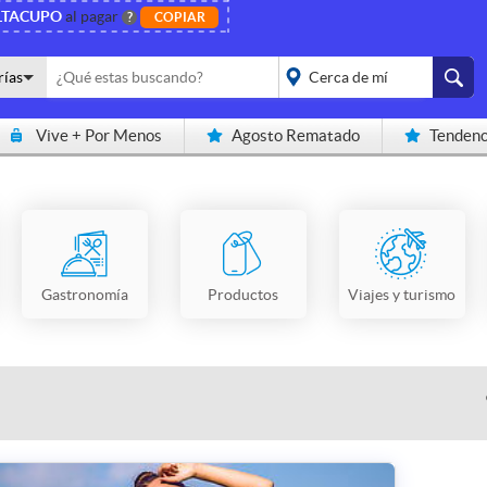
LTACUPO
al pagar
?
COPIAR
rías
Vive + Por Menos
Agosto Rematado
Tendenc
placeholder="Todo el
país">
Gastronomía
Productos
Viajes y turismo