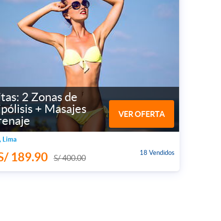
itas: 2 Zonas de
ipólisis + Masajes
VER OFERTA
renaje
, Lima
18 Vendidos
S/ 189.90
S/ 400.00