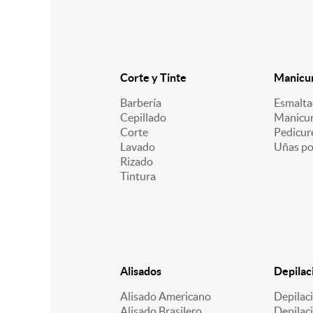
Corte y Tinte
Manicur
Barbería
Esmalt
Cepillado
Manicu
Corte
Pedicur
Lavado
Uñas po
Rizado
Tintura
Alisados
Depilac
Alisado Americano
Depilac
Alisado Brasilero
Depilaci