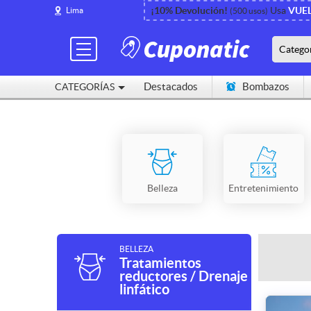
¡10% Devolución!
Usa
VUE
Lima
(500 usos)
Catego
Destacados
Bombazos
CATEGORÍAS
Cerca de mí
Belleza
Entretenimiento
BELLEZA
Tratamientos
reductores / Drenaje
linfático