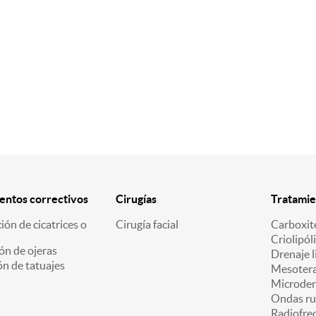
entos correctivos
Cirugías
Tratamie
ión de cicatrices o
Cirugía facial
Carboxit
Criolipóli
ón de ojeras
Drenaje l
n de tatuajes
Mesotera
Microde
Ondas ru
Radiofre