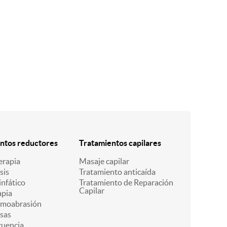
ntos reductores
Tratamientos capilares
erapia
Masaje capilar
sis
Tratamiento anticaída
infático
Tratamiento de Reparación
Capilar
pia
rmoabrasión
sas
cuencia