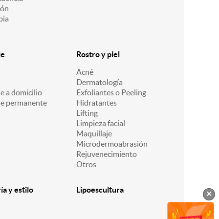
ión
pia
je
Rostro y piel
Acné
Dermatología
e a domicilio
Exfoliantes o Peeling
je permanente
Hidratantes
Lifting
Limpieza facial
Maquillaje
Microdermoabrasión
Rejuvenecimiento
Otros
a y estilo
Lipoescultura
×