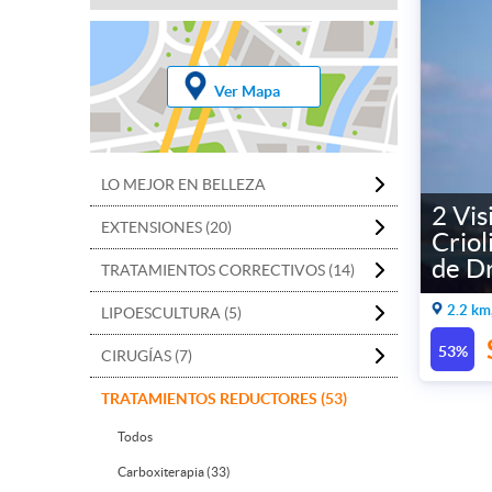
Ver Mapa
LO MEJOR EN BELLEZA
2 Vis
EXTENSIONES (20)
Criol
de D
TRATAMIENTOS CORRECTIVOS (14)
2.2 km
LIPOESCULTURA (5)
53%
CIRUGÍAS (7)
TRATAMIENTOS REDUCTORES (53)
Todos
Carboxiterapia (33)