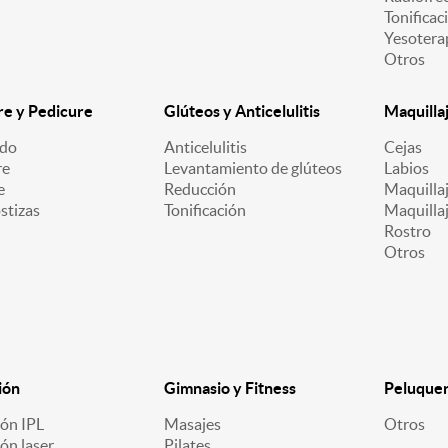
Tonificac
Yesotera
Otros
e y Pedicure
Glúteos y Anticelulitis
Maquilla
ado
Anticelulitis
Cejas
re
Levantamiento de glúteos
Labios
e
Reducción
Maquillaj
stizas
Tonificación
Maquilla
Rostro
Otros
ión
Gimnasio y Fitness
Peluquerí
ión IPL
Masajes
Otros
ón laser
Pilates