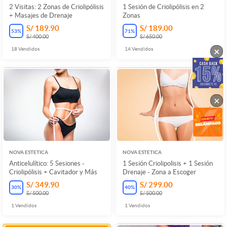
2 Visitas: 2 Zonas de Criolipólisis
1 Sesión de Criolipólisis en 2
+ Masajes de Drenaje
Zonas
S/ 189.90
S/ 189.00
53
%
71
%
S/ 400.00
S/ 650.00
×
18
Vendidos
14
Vendidos
×
NOVA ESTETICA
NOVA ESTETICA
Anticelulítico: 5 Sesiones -
1 Sesión Criolipolisis + 1 Sesión
Criolipólisis + Cavitador y Más
Drenaje - Zona a Escoger
S/ 349.90
S/ 299.00
30
%
40
%
S/ 500.00
S/ 500.00
1
Vendidos
1
Vendidos