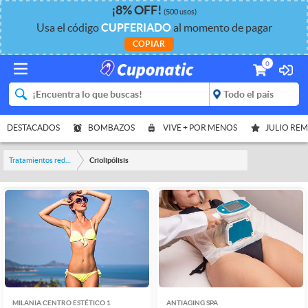
¡
8%
OFF
!
(500 usos)
Usa el código
CUPFERIADO
al momento de pagar
COPIAR
0
DESTACADOS
BOMBAZOS
VIVE + POR MENOS
JULIO RE
Tratamientos reductores
Criolipólisis
MILANIA CENTRO ESTÉTICO 1
ANTIAGING SPA