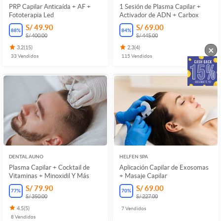
PRP Capilar Anticaída + AF +
1 Sesión de Plasma Capilar +
Fototerapia Led
Activador de ADN + Carbox
S/ 49.90
S/ 69.00
88
%
84
%
S/ 400.00
S/ 445.00
×
3.2
(
15
)
2.3
(
4
)
33
Vendidos
115
Vendidos
DENTAL AUNO
HELFEN SPA
Plasma Capilar + Cocktail de
Aplicación Capilar de Exosomas
Vitaminas + Minoxidil Y Más
+ Masaje Capilar
S/ 79.90
S/ 69.00
77
%
70
%
S/ 350.00
S/ 227.00
4.5
(
5
)
7
Vendidos
8
Vendidos