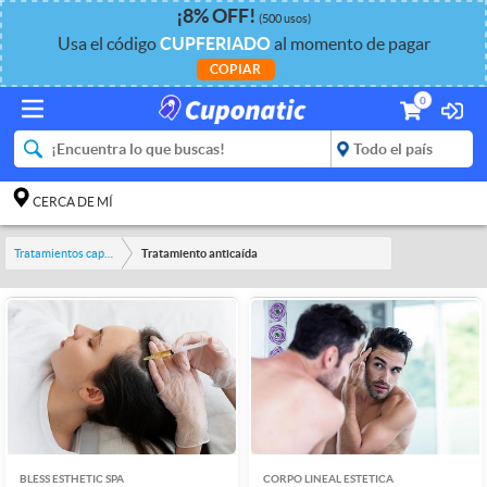
¡
8%
OFF
!
(500 usos)
Usa el código
CUPFERIADO
al momento de pagar
COPIAR
0
CERCA DE MÍ
Tratamientos capilares
Tratamiento anticaída
BLESS ESTHETIC SPA
CORPO LINEAL ESTETICA