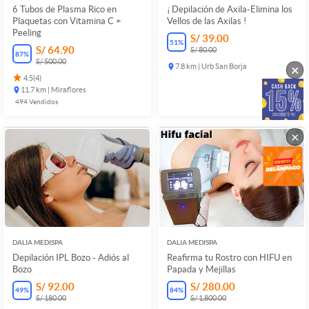
6 Tubos de Plasma Rico en
¡ Depilación de Axila-Elimina los
Plaquetas con Vitamina C +
Vellos de las Axilas !
Peeling
S/ 39.00
51
%
S/ 64.90
S/ 80.00
87
%
S/ 500.00
×
7.8 km | Urb San Borja
4.5
(
4
)
11.7 km | Miraflores
494
Vendidos
×
DALIA MEDISPA
DALIA MEDISPA
Depilación IPL Bozo - Adiós al
Reafirma tu Rostro con HIFU en
Bozo
Papada y Mejillas
S/ 92.00
S/ 280.00
49
%
84
%
S/ 180.00
S/ 1,800.00