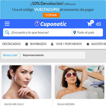
¡
10%
Devolución
!
(500 usos)
Usa el código
VUELTACUPO
al momento de pagar
COPIAR
0
DESTACADOS
BOMBAZOS
VIVE + POR MENOS
AGOSTO 
Rostro y piel
Rejuvenecimiento
SALÓN SPA ZULLY
DALIA MEDISPA