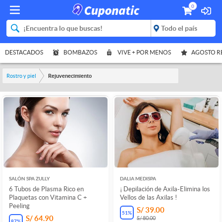
0
DESTACADOS
BOMBAZOS
VIVE + POR MENOS
AGOSTO 
Rostro y piel
Rejuvenecimiento
SALÓN SPA ZULLY
DALIA MEDISPA
6 Tubos de Plasma Rico en
¡ Depilación de Axila-Elimina los
Plaquetas con Vitamina C +
Vellos de las Axilas !
Peeling
S/ 39.00
51
%
S/ 64.90
S/ 80.00
87
%