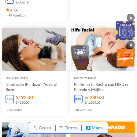
S/ 500.00
4.5
(
4
)
494
Vendidos
×
×
DALIA MEDISPA
DALIA MEDISPA
Depilación IPL Bozo - Adiós al
Reafirma tu Rostro con HIFU en
Bozo
Papada y Mejillas
S/ 92.00
S/ 280.00
49
%
84
%
S/ 180.00
S/ 1,800.00
2
Vendidos
30
Vendidos
Orden
Filtros
Mapa