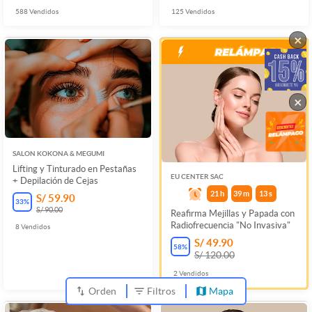
588
Vendidos
125
Vendidos
×
×
SALON KOKONA & MEGUMI
Lifting y Tinturado en Pestañas
EU CENTER SAC
+ Depilación de Cejas
21
h
39
m
13
s
S/ 59.90
33
%
S/ 90.00
Reafirma Mejillas y Papada con
Radiofrecuencia "No Invasiva"
8
Vendidos
S/ 49.90
58
%
S/ 120.00
2
Vendidos
Orden
Filtros
Mapa