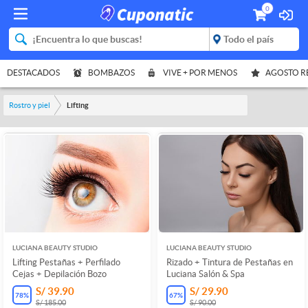
0
DESTACADOS
BOMBAZOS
VIVE + POR MENOS
AGOSTO 
Rostro y piel
Lifting
LUCIANA BEAUTY STUDIO
LUCIANA BEAUTY STUDIO
Lifting Pestañas + Perfilado
Rizado + Tintura de Pestañas en
Cejas + Depilación Bozo
Luciana Salón & Spa
S/ 39.90
S/ 29.90
78
%
67
%
S/ 185.00
S/ 90.00