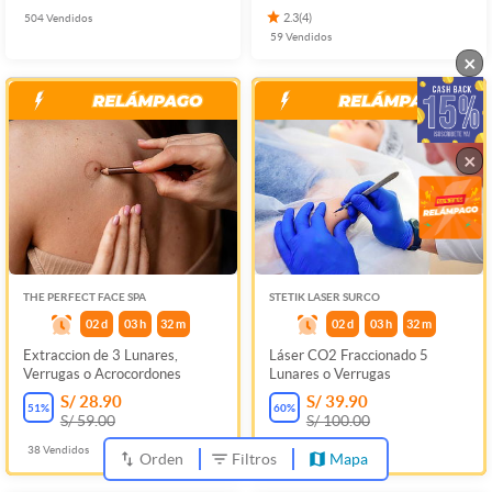
504
Vendidos
2.3
(
4
)
59
Vendidos
×
×
THE PERFECT FACE SPA
STETIK LASER SURCO
02
d
03
h
32
m
02
d
03
h
32
m
Extraccion de 3 Lunares,
Láser CO2 Fraccionado 5
Verrugas o Acrocordones
Lunares o Verrugas
S/ 28.90
S/ 39.90
51
%
60
%
S/ 59.00
S/ 100.00
38
Vendidos
71
Vendidos
Orden
Filtros
Mapa