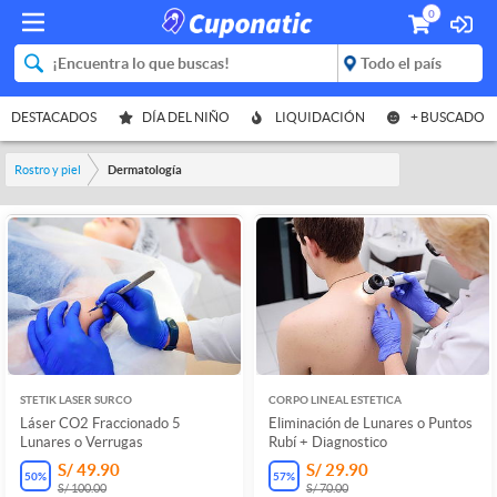
0
DESTACADOS
DÍA DEL NIÑO
LIQUIDACIÓN
+ BUSCADO
Rostro y piel
Dermatología
STETIK LASER SURCO
CORPO LINEAL ESTETICA
Láser CO2 Fraccionado 5
Eliminación de Lunares o Puntos
Lunares o Verrugas
Rubí + Diagnostico
S/ 49.90
S/ 29.90
50
%
57
%
S/ 100.00
S/ 70.00