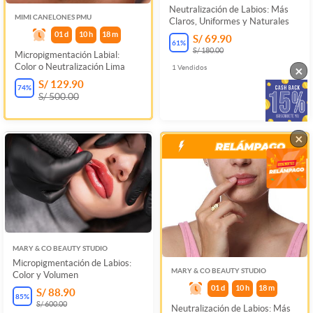
Neutralización de Labios: Más
MIMI CANELONES PMU
Claros, Uniformes y Naturales
01
d
10
h
18
m
S/ 69.90
61
%
S/ 180.00
Micropigmentación Labial:
Color o Neutralización Lima
×
1
Vendidos
S/ 129.90
74
%
S/ 500.00
×
MARY & CO BEAUTY STUDIO
Micropigmentación de Labios:
MARY & CO BEAUTY STUDIO
Color y Volumen
01
d
10
h
18
m
S/ 88.90
85
%
S/ 600.00
Neutralización de Labios: Más