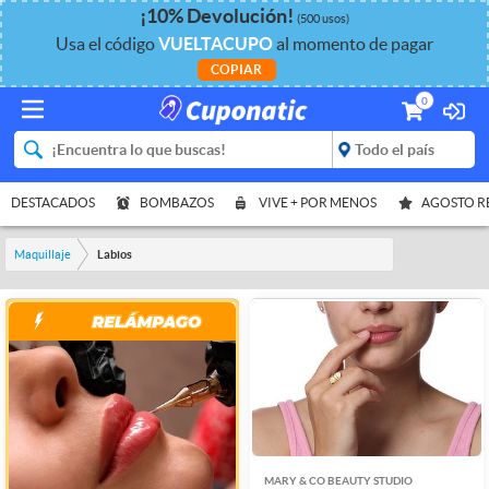
¡
10%
Devolución
!
(500 usos)
Usa el código
VUELTACUPO
al momento de pagar
COPIAR
0
DESTACADOS
BOMBAZOS
VIVE + POR MENOS
AGOSTO 
Maquillaje
Labios
MARY & CO BEAUTY STUDIO