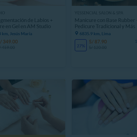
IO
YESSENCIAL SALON & SPA
gmentación de Labios +
Manicure con Base Rubber 
e en Gel en AM Studio
Pedicure Tradicional y Más
 km, Jesús María
6835.9 km, Lima
/ 349.00
S/ 87.90
1
27%
/ 459.00
S/ 120.00