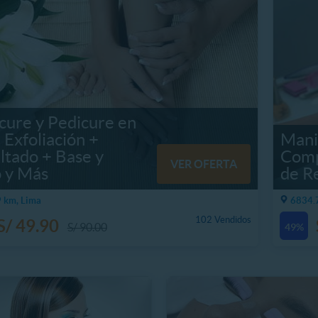
cure y Pedicure en
 Exfoliación +
Mani
ltado + Base y
Comp
VER OFERTA
o y Más
de R
 km, Lima
6834.7
102 Vendidos
S/ 49.90
S/ 90.00
49%