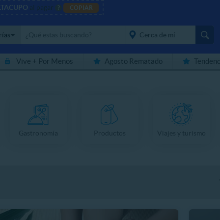
LTACUPO
al pagar
?
COPIAR
rías
Vive + Por Menos
Agosto Rematado
Tendenc
placeholder="Todo el
país">
Gastronomía
Productos
Viajes y turismo