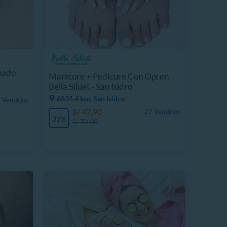
hado
Manicure + Pedicure Con Opi en
Bella Siluet - San Isidro
6835.4 km, San Isidro
 Vendidos
S/ 47.90
27 Vendidos
32%
S/ 70.00