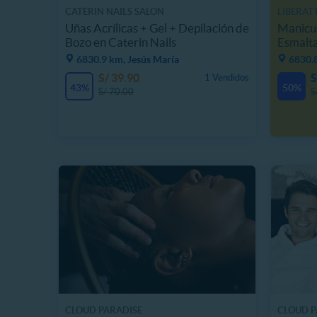
CATERIN NAILS SALON
LIBERAT
Uñas Acrílicas + Gel + Depilación de
Manicur
Bozo en Caterin Nails
Esmalt
Hermos
6830.9 km, Jesús María
6830.8
S/ 39.90
S
1 Vendidos
43%
50%
S/ 70.00
S
CLOUD PARADISE
CLOUD P