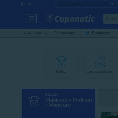
¡10% Devolución!
Usa
VUE
Lima
(500 usos)
Catego
Destacados
Bombazos
CATEGORÍAS
Cerca de mí
Belleza
Entretenimiento
BELLEZA
Manicure y Pedicure
/ Manicure