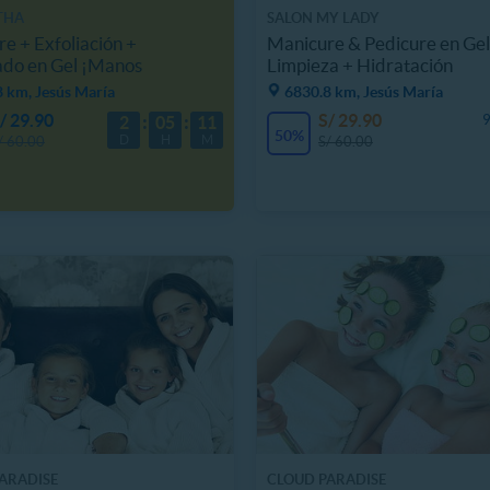
THA
SALON MY LADY
e + Exfoliación +
Manicure & Pedicure en Gel
ado en Gel ¡Manos
Limpieza + Hidratación
as!
 km, Jesús María
6830.8 km, Jesús María
/ 29.90
S/ 29.90
9
2
05
11
50%
D
H
M
/ 60.00
S/ 60.00
ARADISE
CLOUD PARADISE