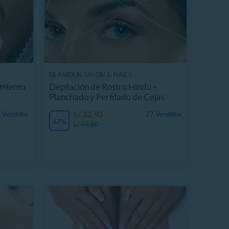
GLAMOUR SALÓN & NAILS
amiento
Depilación de Rostro Hindú +
Planchado y Perfilado de Cejas
S/ 32.90
 Vendidos
27 Vendidos
67%
S/ 99.90