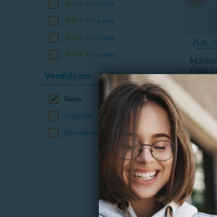
o más
o más
o más
o más
Manicur
Entero 
Vendido por
6835.4
S
Todos
47%
S
Cuponatic
Marketplace