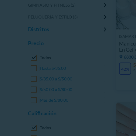
GIMNASIO Y FITNESS (2)
PELUQUERÍA Y ESTILO (3)
Distritos
ISAMAR 
Precio
Manicu
En Gel 
6830.8
Todos
S
Hasta S/35.00
42%
S
S/35.00 a S/50.00
S/50.00 a S/80.00
Más de S/80.00
Calificación
Todos