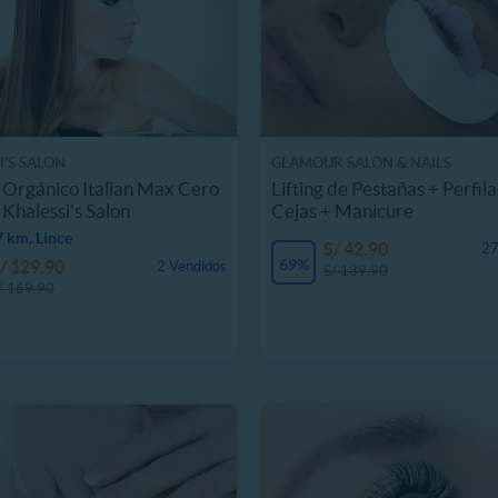
I'S SALON
GLAMOUR SALÓN & NAILS
 Orgánico Italian Max Cero
Lifting de Pestañas + Perfil
 Khalessi's Salon
Cejas + Manicure
 km, Lince
S/ 42.90
27
69%
/ 129.90
2 Vendidos
S/ 139.90
/ 169.90