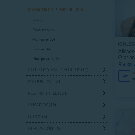
MANICURE Y PEDICURE (35)
Todos
Esmaltado (4)
Manicure (30)
KHALESS
Pedicure (4)
Alisado
Olor en
Uñas postizas (2)
6832.7
GLÚTEOS Y ANTICELULITIS (17)
S
24%
S
MAQUILLAJE (31)
ROSTRO Y PIEL (181)
ALISADOS (12)
OTROS (5)
DEPILACIÓN (28)