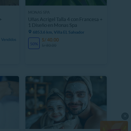
MONAS SPA
+
Uñas Acrigel Talla 4 con Francesa +
1 Diseño en Monas Spa
6853.6 km, Villa EL Salvador
S/ 40.00
 Vendidos
50%
S/ 80.00
×