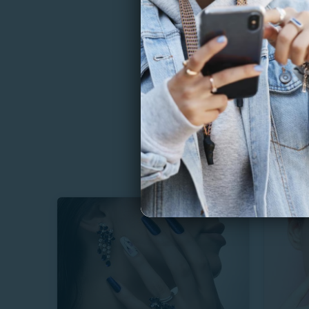
RIZZOS &
Manicur
+ Hidra
6832.8
S
40%
S