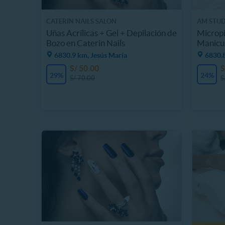
CATERIN NAILS SALON
AM STUD
Uñas Acrílicas + Gel + Depilación de
Micropi
Bozo en Caterin Nails
Manicur
6830.9 km, Jesús María
6830.8
S/ 50.00
S
29%
24%
S/ 70.00
S