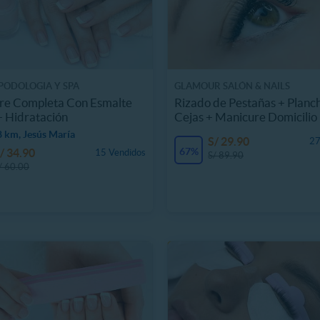
PODOLOGIA Y SPA
GLAMOUR SALÓN & NAILS
re Completa Con Esmalte
Rizado de Pestañas + Planc
+ Hidratación
Cejas + Manicure Domicilio
 km, Jesús María
S/ 29.90
27
67%
/ 34.90
15 Vendidos
S/ 89.90
/ 60.00