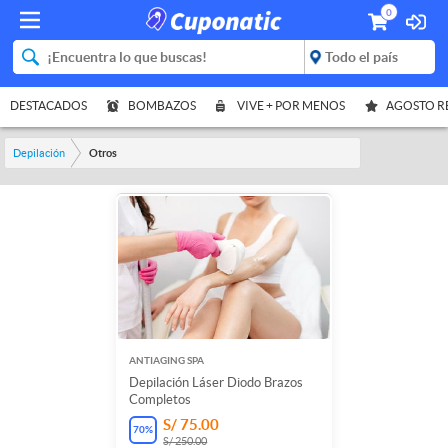
0
DESTACADOS
BOMBAZOS
VIVE + POR MENOS
AGOSTO 
Depilación
Otros
ANTIAGING SPA
Depilación Láser Diodo Brazos
Completos
S/ 75.00
70
%
S/ 250.00