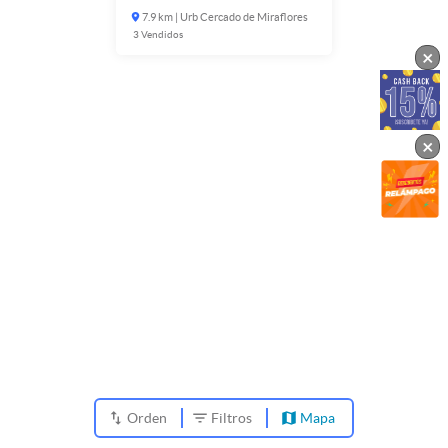
7.9 km | Urb Cercado de Miraflores
3
Vendidos
×
×
Orden
Filtros
Mapa