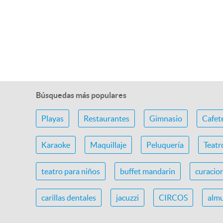
Búsquedas más populares
Playas
Restaurantes
Gimnasio
Cafet
Karaoke
Maquillaje
Peluquería
Teatr
teatro para niños
buffet mandarin
curacio
carillas dentales
jacuzzi
CIRCOS
almu