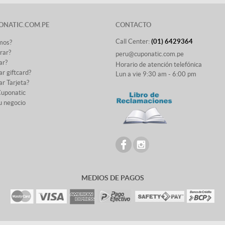
ONATIC.COM.PE
CONTACTO
Call Center:
(01) 6429364
mos?
rar?
peru@cuponatic.com.pe
ar?
Horario de atención telefónica
r giftcard?
Lun a vie 9:30 am - 6:00 pm
r Tarjeta?
Cuponatic
u negocio
MEDIOS DE PAGOS