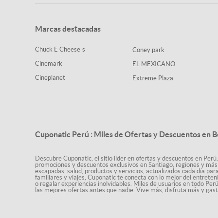
Marcas destacadas
Chuck E Cheese´s
Coney park
Cinemark
EL MEXICANO
Cineplanet
Extreme Plaza
Cuponatic Perú : Miles de Ofertas y Descuentos en B
Descubre Cuponatic, el sitio líder en ofertas y descuentos en Perú.
promociones y descuentos exclusivos en Santiago, regiones y más 
escapadas, salud, productos y servicios, actualizados cada día par
familiares y viajes, Cuponatic te conecta con lo mejor del entrete
o regalar experiencias inolvidables. Miles de usuarios en todo Per
las mejores ofertas antes que nadie. Vive más, disfruta más y ga