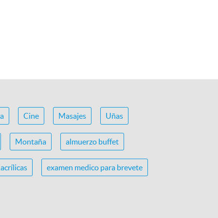
ca
Cine
Masajes
Uñas
Montaña
almuerzo buffet
acrílicas
examen medico para brevete