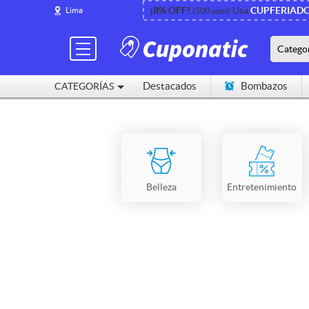
¡8% OFF!
Usa
CUPFERIAD
Lima
(500 usos)
Catego
Destacados
Bombazos
CATEGORÍAS
Cerca de mí
Belleza
Entretenimiento