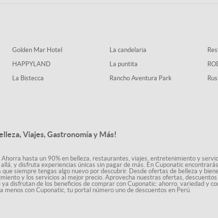
Golden Mar Hotel
La candelaria
Rest
HAPPYLAND
La puntita
RO
La Bistecca
Rancho Aventura Park
Rus
elleza, Viajes, Gastronomía y Más!
 Ahorra hasta un 90% en belleza, restaurantes, viajes, entretenimiento y servici
allá, y disfruta experiencias únicas sin pagar de más. En Cuponatic encontrar
a que siempre tengas algo nuevo por descubrir. Desde ofertas de belleza y biene
nimiento y los servicios al mejor precio. Aprovecha nuestras ofertas, descuento
ú ya disfrutan de los beneficios de comprar con Cuponatic: ahorro, variedad y co
sta menos con Cuponatic, tu portal número uno de descuentos en Perú.