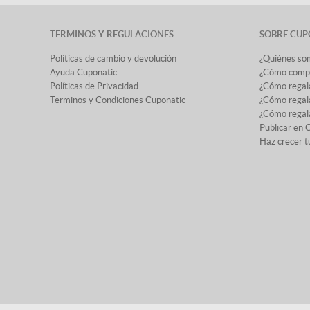
TÉRMINOS Y REGULACIONES
SOBRE CUP
Políticas de cambio y devolución
¿Quiénes so
Ayuda Cuponatic
¿Cómo comp
Políticas de Privacidad
¿Cómo regal
Terminos y Condiciones Cuponatic
¿Cómo regala
¿Cómo regala
Publicar en 
Haz crecer t