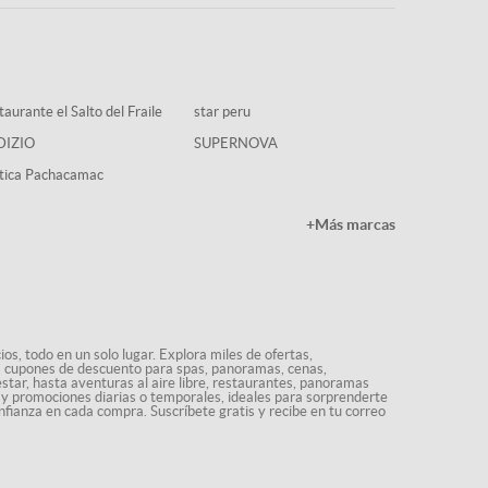
aurante el Salto del Fraile
star peru
DIZIO
SUPERNOVA
tica Pachacamac
+Más marcas
os, todo en un solo lugar. Explora miles de ofertas,
ás cupones de descuento para spas, panoramas, cenas,
star, hasta aventuras al aire libre, restaurantes, panoramas
s y promociones diarias o temporales, ideales para sorprenderte
nfianza en cada compra. Suscríbete gratis y recibe en tu correo