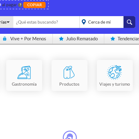
O
al pagar
?
COPIAR
rías
Vive + Por Menos
Julio Rematado
Tendencia
placeholder="Todo el
país">
Gastronomía
Productos
Viajes y turismo