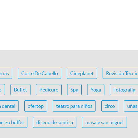
erías
Corte De Cabello
Cineplanet
Revisión Técni
o
Buffet
Pedicure
Spa
Yoga
Fotografía
n dental
ofertop
teatro para niños
circo
uñas 
erzo buffet
diseño de sonrisa
masaje san miguel