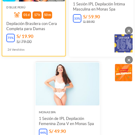
1 Sesión IPL Depilación Íntima
D´BLUE PERÚ
Masculina en Monas Spa
01
d
17
h
50
m
S/ 59.90
33
%
S/ 89.90
Depilación Brasilera con Cera
Completa para Damas
×
S/ 19.90
75
%
S/ 79.00
26
Vendidos
×
MONAS SPA
1 Sesión de IPL Depilación
Femenina Zona V en Monas Spa
S/ 49.90
44
%