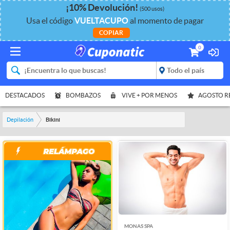
¡
10%
Devolución
!
(500 usos)
Usa el código
VUELTACUPO
al momento de pagar
COPIAR
0
DESTACADOS
BOMBAZOS
VIVE + POR MENOS
AGOSTO 
Depilación
Bikini
MONAS SPA