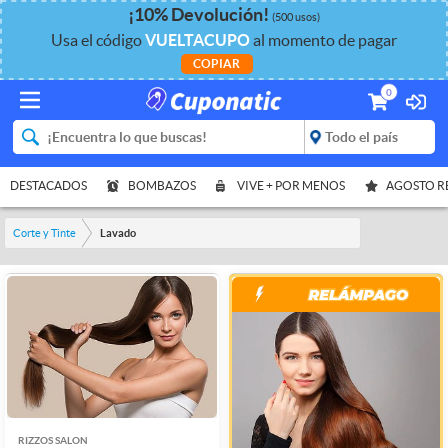
¡
10%
Devolución
!
(500 usos)
Usa el código
VUELTACUPO
al momento de pagar
COPIAR
0
DESTACADOS
BOMBAZOS
VIVE + POR MENOS
AGOSTO 
Corte y Tinte
Lavado
RIZZOS SALON