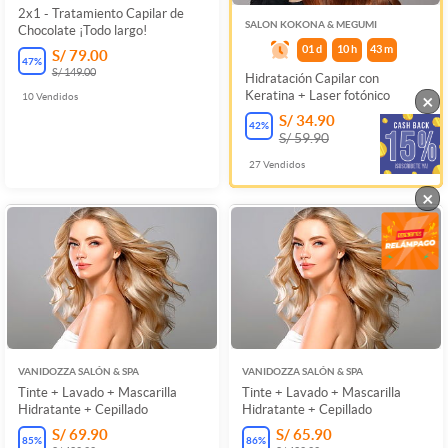
2x1 - Tratamiento Capilar de
SALON KOKONA & MEGUMI
Chocolate ¡Todo largo!
01
d
10
h
43
m
S/ 79.00
47
%
S/ 149.00
Hidratación Capilar con
Keratina + Laser fotónico
×
10
Vendidos
S/ 34.90
42
%
S/ 59.90
27
Vendidos
×
VANIDOZZA SALÓN & SPA
VANIDOZZA SALÓN & SPA
Tinte + Lavado + Mascarilla
Tinte + Lavado + Mascarilla
Hidratante + Cepillado
Hidratante + Cepillado
S/ 69.90
S/ 65.90
85
%
86
%