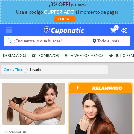
¡
8%
OFF
!
(500 usos)
Usa el código
CUPFERIADO
al momento de pagar
COPIAR
0
DESTACADOS
BOMBAZOS
VIVE + POR MENOS
JULIO RE
Corte y Tinte
Lavado
RIZZOS SALON