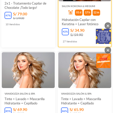
2x1 - Tratamiento Capilar de
SALON KOKONA & MEGUMI
Chocolate ¡Todo largo!
01
d
17
h
12
m
S/ 79.00
47
%
S/ 149.00
Hidratación Capilar con
Keratina + Laser fotónico
×
10
Vendidos
S/ 34.90
42
%
S/ 59.90
27
Vendidos
×
VANIDOZZA SALÓN & SPA
VANIDOZZA SALÓN & SPA
Tinte + Lavado + Mascarilla
Tinte + Lavado + Mascarilla
Hidratante + Cepillado
Hidratante + Cepillado
S/ 69.90
S/ 65.90
85
%
86
%