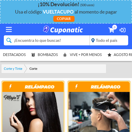
¡
10%
Devolución
!
(500 usos)
Usa el código
VUELTACUPO
al momento de pagar
COPIAR
0
DESTACADOS
BOMBAZOS
VIVE + POR MENOS
AGOSTO 
Corte y Tinte
Corte