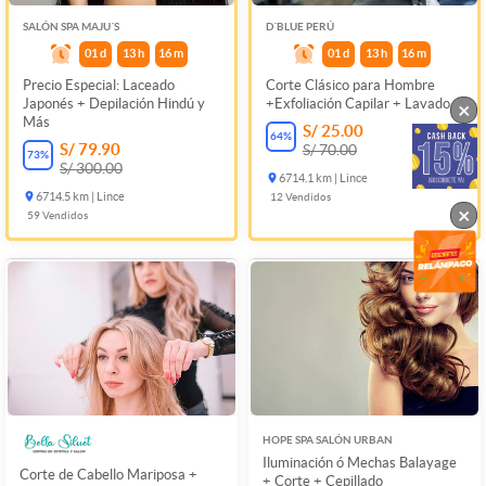
SALÓN SPA MAJU´S
D´BLUE PERÚ
01
d
13
h
16
m
01
d
13
h
16
m
Precio Especial: Laceado
Corte Clásico para Hombre
Japonés + Depilación Hindú y
+Exfoliación Capilar + Lavado
×
Más
S/ 25.00
64
%
S/ 79.90
S/ 70.00
73
%
S/ 300.00
6714.1 km | Lince
6714.5 km | Lince
12
Vendidos
×
59
Vendidos
HOPE SPA SALÓN URBAN
Iluminación ó Mechas Balayage
Corte de Cabello Mariposa +
+ Corte + Cepillado