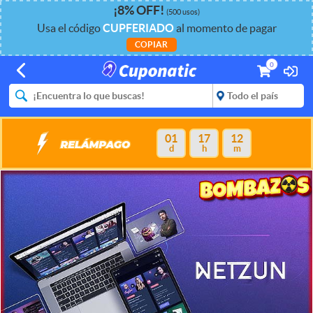
¡
8%
OFF
!
(500 usos)
Usa el código
CUPFERIADO
al momento de pagar
COPIAR
0
01
17
12
d
h
m