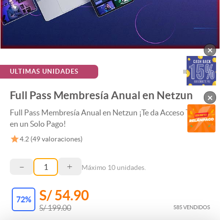
×
ULTIMAS UNIDADES
ID:
119393
Full Pass Membresía Anual en Netzun
×
Full Pass Membresía Anual en Netzun ¡Te da Acceso Total
en un Solo Pago!
4.2
(
49
valoraciones)
–
+
Máximo
10
unidades.
S/ 54.90
72
%
S/ 199.00
585 VENDIDOS