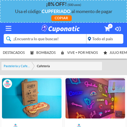
¡
8%
OFF
!
(500 usos)
Usa el código
CUPFERIADO
al momento de pagar
COPIAR
0
DESTACADOS
BOMBAZOS
VIVE + POR MENOS
JULIO RE
Pastelería y Cafetería
Cafetería