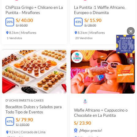
ChiPizza Gringo + Chilcano en La
La Puntita :1 Waffle Africano,
Puntita - Miraflores
Europeo o Dinamita
S/ 40.00
S/ 15.90
20
%
43
%
S/ 50.00
S/ 28.00
×
8.3 km | Miraflores
8.3 km | Miraflores
1
Vendidos
20
Vendidos
×
D' UCHIS SWEETS & CAKES
Bocaditos Dulces y Salados para
Wafle Africano + Cappuccino o
Todo Tipo de Eventos
Chocolate en La Puntita
S/ 79.90
47
%
S/ 23.90
S/ 150.00
¡Mejor precio!
9.2 km | Cercado de Lima