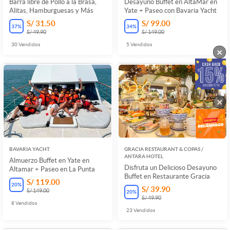
Barra libre de Pollo a la Brasa,
Desayuno Buffet en AltaMar en
Alitas, Hamburguesas y Más
Yate + Paseo con Bavaria Yacht
S/ 31.50
S/ 99.00
37
%
34
%
S/ 49.90
S/ 149.00
30
Vendidos
5
Vendidos
×
×
BAVARIA YACHT
GRACIA RESTAURANT & COPAS /
ANTARA HOTEL
Almuerzo Buffet en Yate en
Disfruta un Delicioso Desayuno
Altamar + Paseo en La Punta
Buffet en Restaurante Gracia
S/ 119.00
20
%
S/ 39.90
S/ 149.00
20
%
S/ 49.90
8
Vendidos
23
Vendidos