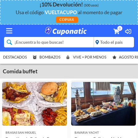
¡
10%
Devolución
!
(500 usos)
Usa el código
VUELTACUPO
al momento de pagar
COPIAR
0
DESTACADOS
BOMBAZOS
VIVE + POR MENOS
AGOSTO 
Comida buffet
BRASAS SAN MIGUEL
BAVARIA YACHT