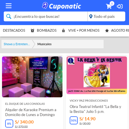
0
DESTACADOS
BOMBAZOS
VIVE + POR MENOS
AGOSTO 
Shows y Entretenimiento
Musicales
VICKY PAZ PRODUCCIONES
EL DUQUE DE LAS CONSOLAS
Obra Teatral Infantil "La Bella y
Alquiler de Karaoke Premium a
la Bestia" Julio 5 p.m.
Domicilio de Lunes a Domingo
S/ 14.90
50
%
S/ 340.00
8
%
S/ 30.00
S/ 370.00