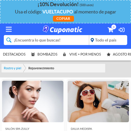
¡
10%
Devolución
!
(500 usos)
Usa el código
VUELTACUPO
al momento de pagar
COPIAR
0
DESTACADOS
BOMBAZOS
VIVE + POR MENOS
AGOSTO 
Rostro y piel
Rejuvenecimiento
SALÓN SPA ZULLY
DALIA MEDISPA