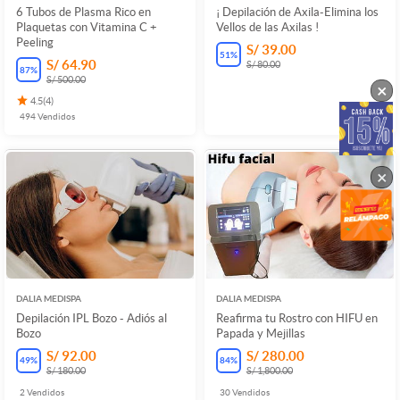
6 Tubos de Plasma Rico en
¡ Depilación de Axila-Elimina los
Plaquetas con Vitamina C +
Vellos de las Axilas !
Peeling
S/ 39.00
51
%
S/ 64.90
S/ 80.00
87
%
S/ 500.00
×
4.5
(
4
)
494
Vendidos
×
DALIA MEDISPA
DALIA MEDISPA
Depilación IPL Bozo - Adiós al
Reafirma tu Rostro con HIFU en
Bozo
Papada y Mejillas
S/ 92.00
S/ 280.00
49
%
84
%
S/ 180.00
S/ 1,800.00
2
Vendidos
30
Vendidos