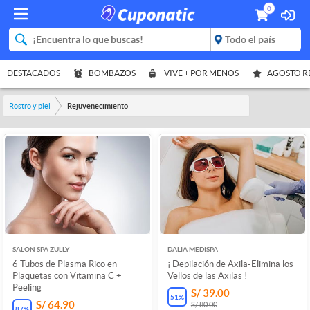
0
DESTACADOS
BOMBAZOS
VIVE + POR MENOS
AGOSTO 
Rostro y piel
Rejuvenecimiento
SALÓN SPA ZULLY
DALIA MEDISPA
6 Tubos de Plasma Rico en
¡ Depilación de Axila-Elimina los
Plaquetas con Vitamina C +
Vellos de las Axilas !
Peeling
S/ 39.00
51
%
S/ 64.90
S/ 80.00
87
%