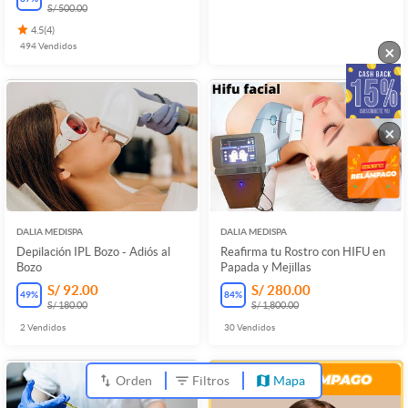
S/ 500.00
4.5
(
4
)
494
Vendidos
×
×
DALIA MEDISPA
DALIA MEDISPA
Depilación IPL Bozo - Adiós al
Reafirma tu Rostro con HIFU en
Bozo
Papada y Mejillas
S/ 92.00
S/ 280.00
49
%
84
%
S/ 180.00
S/ 1,800.00
2
Vendidos
30
Vendidos
Orden
Filtros
Mapa