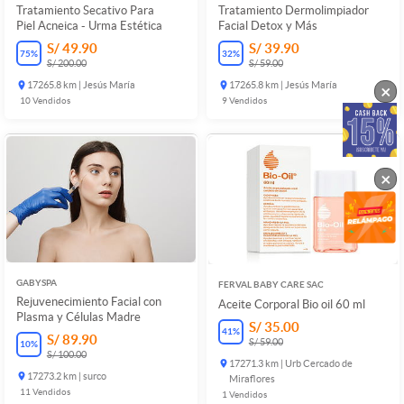
Tratamiento Secativo Para
Tratamiento Dermolimpiador
Piel Acneica - Urma Estética
Facial Detox y Más
S/ 49.90
S/ 39.90
75
%
32
%
S/ 200.00
S/ 59.00
17265.8 km | Jesús María
17265.8 km | Jesús María
×
10
Vendidos
9
Vendidos
×
GABYSPA
FERVAL BABY CARE SAC
Rejuvenecimiento Facial con
Aceite Corporal Bio oil 60 ml
Plasma y Células Madre
S/ 35.00
41
%
S/ 89.90
S/ 59.00
10
%
S/ 100.00
17271.3 km | Urb Cercado de
17273.2 km | surco
Miraflores
11
Vendidos
1
Vendidos