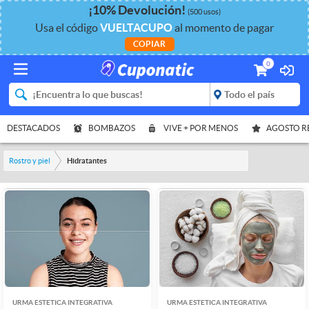
¡
10%
Devolución
!
(500 usos)
Usa el código
VUELTACUPO
al momento de pagar
COPIAR
0
DESTACADOS
BOMBAZOS
VIVE + POR MENOS
AGOSTO 
Rostro y piel
Hidratantes
URMA ESTETICA INTEGRATIVA
URMA ESTETICA INTEGRATIVA