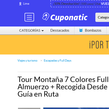
¡10% Devolución!
Usa
VUE
Lima
(500 usos)
Catego
Destacados
Bombazos
CATEGORÍAS
Cerca de mí
Viajes y turismo
Escapadas y Full Days
Tour Montaña 7 Colores Ful
Almuerzo + Recogida Desde E
Guía en Ruta