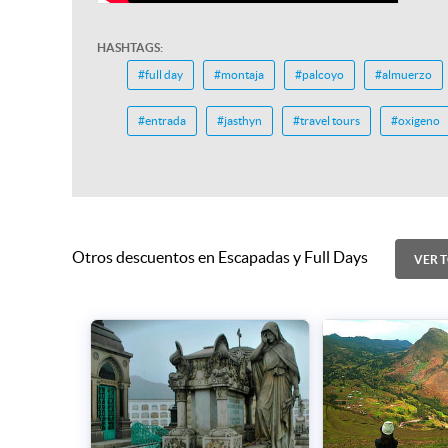
HASHTAGS:
#full day
#montaja
#palcoyo
#almuerzo
#entrada
#jasthyn
#travel tours
#oxigeno
Otros descuentos en Escapadas y Full Days
VER 