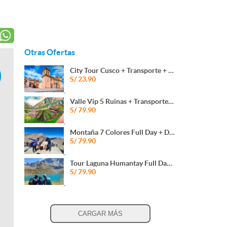
Otras Ofertas
City Tour Cusco + Transporte + Guía + 04 Ruinas y Más
S/ 23.90
Valle Vip 5 Ruinas + Transporte + Guia+ Recojo en su Hotel
S/ 79.90
Montaña 7 Colores Full Day + Desayuno+ Almuerzo Buffet y Más
S/ 79.90
Tour Laguna Humantay Full Day + Transporte + Guía y Más
S/ 79.90
CARGAR MÁS