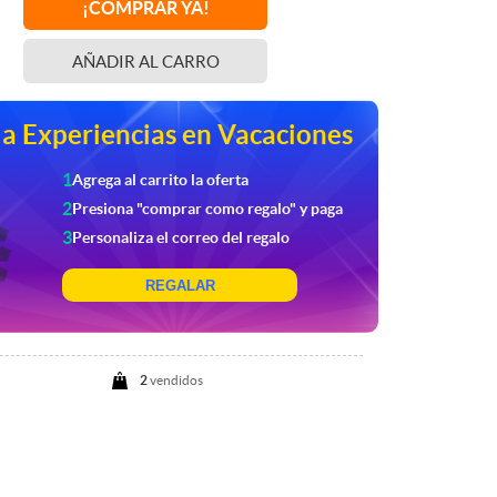
¡COMPRAR YA!
AÑADIR
AL CARRO
a Experiencias en Vacaciones
1
Agrega al carrito la oferta
2
Presiona "comprar como regalo" y paga
3
Personaliza el correo del regalo
REGALAR
2
vendidos