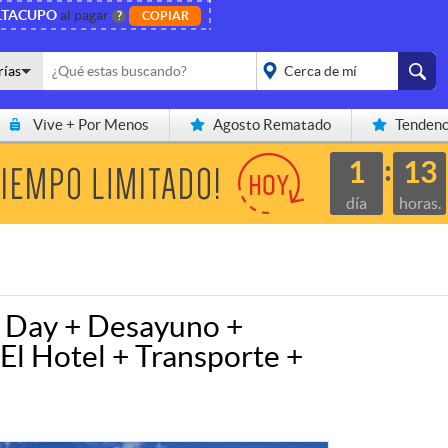
LTACUPO
al pagar
?
COPIAR
rías
Vive + Por Menos
Agosto Rematado
Tendenc
placeholder="Todo el
país">
1
13
día
horas.
l Day + Desayuno +
l Hotel + Transporte +