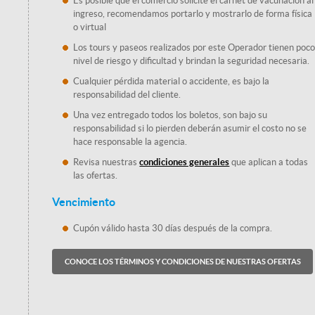
Es posible que el comercio solicite el carnet de vacunación al
ingreso, recomendamos portarlo y mostrarlo de forma física
o virtual
Los tours y paseos realizados por este Operador tienen poc
nivel de riesgo y dificultad y brindan la seguridad necesaria.
Cualquier pérdida material o accidente, es bajo la
responsabilidad del cliente.
Una vez entregado todos los boletos, son bajo su
responsabilidad si lo pierden deberán asumir el costo no se
hace responsable la agencia.
Revisa nuestras
condiciones generales
que aplican a todas
las ofertas.
Vencimiento
Cupón válido hasta 30 días después de la compra.
CONOCE LOS TÉRMINOS Y CONDICIONES DE NUESTRAS OFERTAS