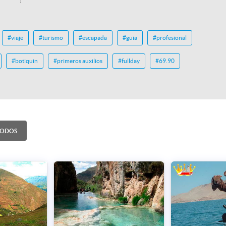
#viaje
#turismo
#escapada
#guia
#profesional
#botiquin
#primeros auxilios
#fullday
#69.90
TODOS