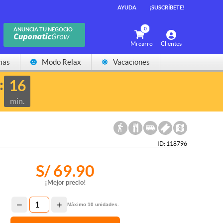
AYUDA
¡SUSCRÍBETE!
0
ANUNCIA TU NEGOCIO
Mi carro
Clientes
ias
Modo Relax
Vacaciones
16
min.
ID: 118796
S/ 69.90
¡Mejor precio!
−
+
Máximo
10
unidades.