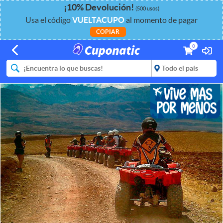
¡
10%
Devolución
!
(500 usos)
Usa el código
VUELTACUPO
al momento de pagar
COPIAR
0