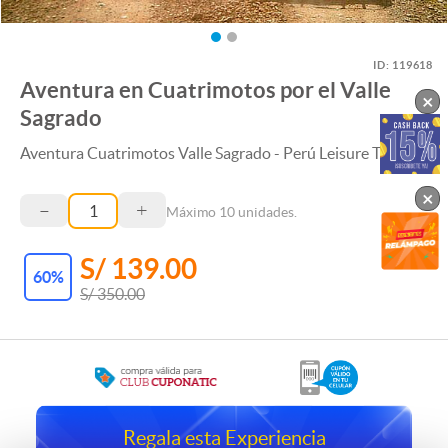
ID:
119618
Aventura en Cuatrimotos por el Valle
×
Sagrado
Aventura Cuatrimotos Valle Sagrado - Perú Leisure Travel
×
–
+
Máximo
10
unidades.
S/ 139.00
60
%
S/ 350.00
Regala esta Experiencia