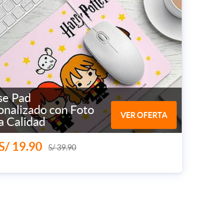
e Pad
onalizado con Foto
VER OFERTA
a Calidad
S/ 19.90
S/ 39.90