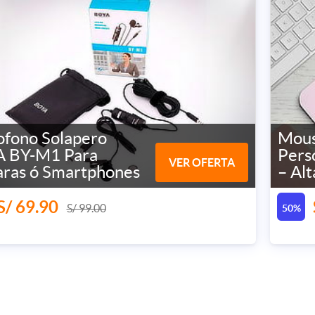
ofono Solapero
Mous
 BY-M1 Para
Pers
VER OFERTA
ras ó Smartphones
– Alt
S/ 69.90
S/ 99.00
50%