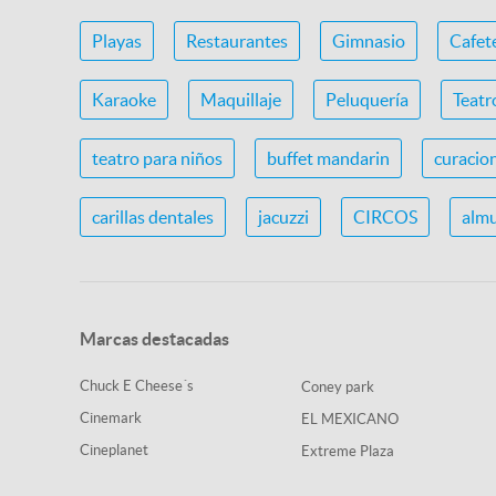
Playas
Restaurantes
Gimnasio
Cafet
Karaoke
Maquillaje
Peluquería
Teatr
teatro para niños
buffet mandarin
curacio
carillas dentales
jacuzzi
CIRCOS
almu
Marcas destacadas
Chuck E Cheese´s
Coney park
Cinemark
EL MEXICANO
Cineplanet
Extreme Plaza