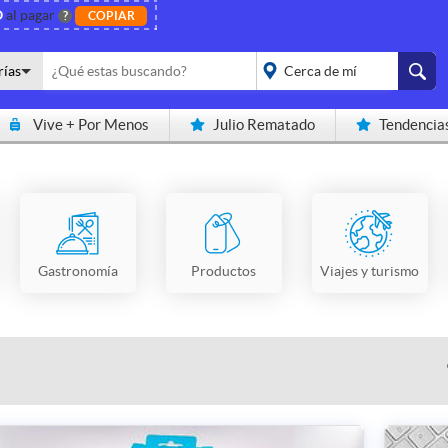
O
al pagar
?
COPIAR
rías
Vive + Por Menos
Julio Rematado
Tendencia
placeholder="Todo el
país">
Gastronomía
Productos
Viajes y turismo