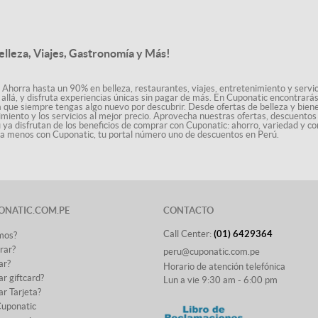
elleza, Viajes, Gastronomía y Más!
 Ahorra hasta un 90% en belleza, restaurantes, viajes, entretenimiento y servici
allá, y disfruta experiencias únicas sin pagar de más. En Cuponatic encontrar
a que siempre tengas algo nuevo por descubrir. Desde ofertas de belleza y biene
nimiento y los servicios al mejor precio. Aprovecha nuestras ofertas, descuento
ú ya disfrutan de los beneficios de comprar con Cuponatic: ahorro, variedad y co
sta menos con Cuponatic, tu portal número uno de descuentos en Perú.
ONATIC.COM.PE
CONTACTO
Call Center:
(01) 6429364
mos?
rar?
peru@cuponatic.com.pe
ar?
Horario de atención telefónica
r giftcard?
Lun a vie 9:30 am - 6:00 pm
r Tarjeta?
Cuponatic