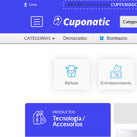
¡8% OFF!
Usa
CUPFERIAD
Lima
(500 usos)
Catego
Destacados
Bombazos
CATEGORÍAS
Cerca de mí
Belleza
Entretenimiento
PRODUCTOS
Tecnología /
Accesorios