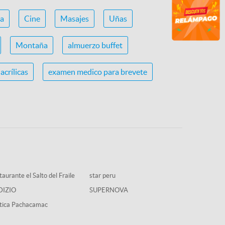
ca
Cine
Masajes
Uñas
Montaña
almuerzo buffet
acrílicas
examen medico para brevete
aurante el Salto del Fraile
star peru
DIZIO
SUPERNOVA
tica Pachacamac