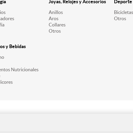
gía
Joyas, Relojes y Accesorios
Deporte 
ios
Anillos
Bicicleta
adores
Aros
Otros
fía
Collares
Otros
os y Bebidas
no
ntos Nutricionales
é
licores