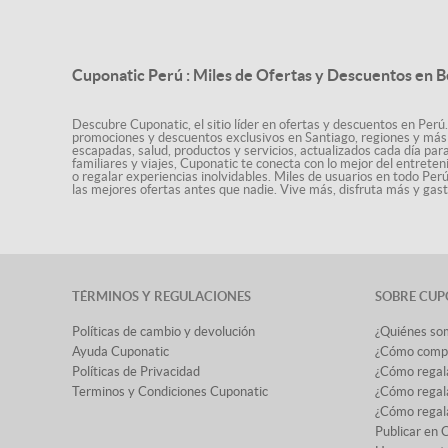
Cuponatic Perú : Miles de Ofertas y Descuentos en B
Descubre Cuponatic, el sitio líder en ofertas y descuentos en Perú.
promociones y descuentos exclusivos en Santiago, regiones y más 
escapadas, salud, productos y servicios, actualizados cada día par
familiares y viajes, Cuponatic te conecta con lo mejor del entrete
o regalar experiencias inolvidables. Miles de usuarios en todo Per
las mejores ofertas antes que nadie. Vive más, disfruta más y ga
TÉRMINOS Y REGULACIONES
SOBRE CUP
Políticas de cambio y devolución
¿Quiénes so
Ayuda Cuponatic
¿Cómo comp
Políticas de Privacidad
¿Cómo regal
Terminos y Condiciones Cuponatic
¿Cómo regala
¿Cómo regala
Publicar en 