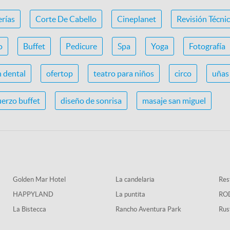
erías
Corte De Cabello
Cineplanet
Revisión Técni
o
Buffet
Pedicure
Spa
Yoga
Fotografía
n dental
ofertop
teatro para niños
circo
uñas 
erzo buffet
diseño de sonrisa
masaje san miguel
Golden Mar Hotel
La candelaria
Rest
HAPPYLAND
La puntita
RO
La Bistecca
Rancho Aventura Park
Rus