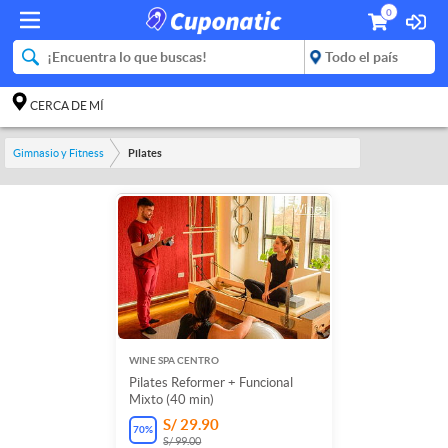
0
CERCA DE MÍ
Gimnasio y Fitness
Pilates
WINE SPA CENTRO
Pilates Reformer + Funcional
Mixto (40 min)
S/ 29.90
70
%
S/ 99.00